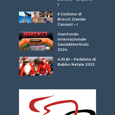
r
ne
Il Ciclismo di
o
Brocci: Davide
onale San
Cassani – r
ipressa –
Aprile
Granfondo
Internazionale
Gavia&Mortirolo
e Sea –
2024
dei Poeti
A.RI.BI – Pedalata di
Babbo Natale 2022
La
 verde”