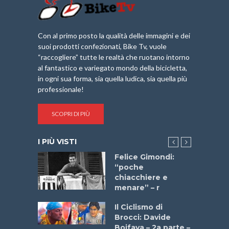
Con al primo posto la qualità delle immagini e dei
suoi prodotti confezionati, Bike Tv, vuole
“raccogliere” tutte le realtà che ruotano intorno
al fantastico e variegato mondo della bicicletta,
in ogni sua forma, sia quella ludica, sia quella più
professionale!
SCOPRI DI PIÙ
I PIÙ VISTI
do “La
Felice Gimondi:
a Bike
“poche
 2025”
chiacchiere e
menare” – r
a
Il Ciclismo di
stelli” –
Brocci: Davide
a
Boifava – 2a parte –