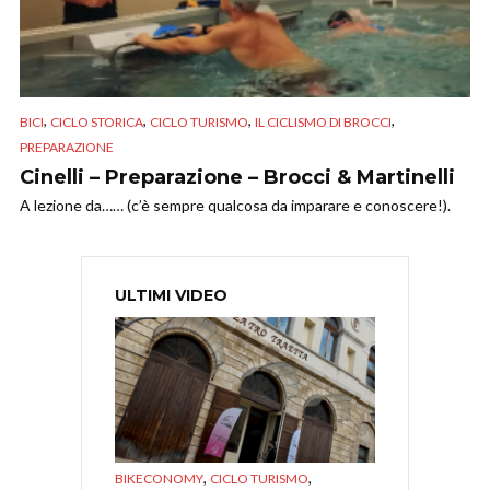
,
,
,
,
BICI
CICLO STORICA
CICLO TURISMO
IL CICLISMO DI BROCCI
PREPARAZIONE
Cinelli – Preparazione – Brocci & Martinelli
A lezione da…… (c’è sempre qualcosa da imparare e conoscere!).
ULTIMI VIDEO
,
,
BIKECONOMY
CICLO TURISMO