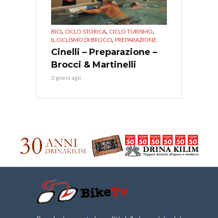
,
,
,
BICI
CICLO STORICA
CICLO TURISMO
,
IL CICLISMO DI BROCCI
PREPARAZIONE
Cinelli – Preparazione –
Brocci & Martinelli
3 giorni ago