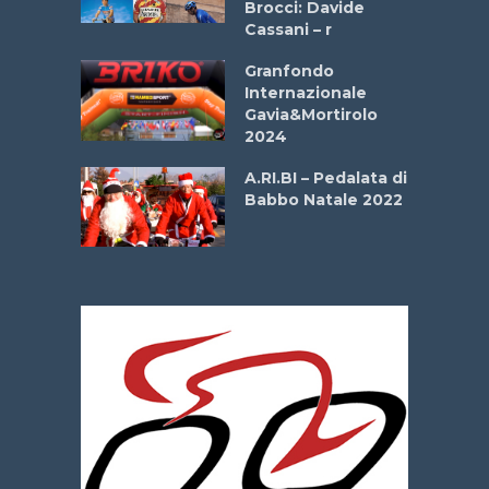
Brocci: Davide
onale San
Cassani – r
ipressa –
Aprile
Granfondo
Internazionale
Gavia&Mortirolo
e Sea –
2024
dei Poeti
A.RI.BI – Pedalata di
Babbo Natale 2022
La
 verde”