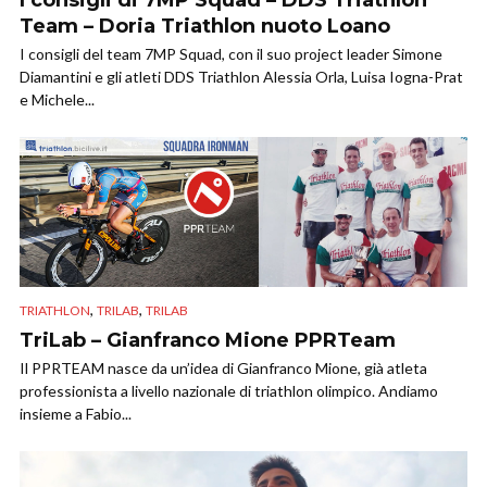
I consigli di 7MP Squad – DDS Triathlon
Team – Doria Triathlon nuoto Loano
I consigli del team 7MP Squad, con il suo project leader Simone
Diamantini e gli atleti DDS Triathlon Alessia Orla, Luisa Iogna-Prat
e Michele...
,
,
TRIATHLON
TRILAB
TRILAB
TriLab – Gianfranco Mione PPRTeam
Il PPRTEAM nasce da un’idea di Gianfranco Mione, già atleta
professionista a livello nazionale di triathlon olimpico. Andiamo
insieme a Fabio...