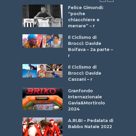
do “La
Felice Gimondi:
a Bike
“poche
 2025”
chiacchiere e
menare” – r
a
Il Ciclismo di
stelli” –
Brocci: Davide
a
Boifava – 2a parte –
r
ne
Il Ciclismo di
o
Brocci: Davide
onale San
Cassani – r
ipressa –
Aprile
Granfondo
Internazionale
Gavia&Mortirolo
e Sea –
2024
dei Poeti
A.RI.BI – Pedalata di
Babbo Natale 2022
La
 verde”