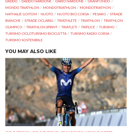
DADDO
DADDO NARDONE
DARIO NARDONE
GRANFONDO
MONDO TRIATHLON
MONDOTRIATHLON
MONDOTRIATHON
NATHALIE GOITOM
NUOTO
NUOTO BICI CORSA
PESARO
STRADE
BIANCHE
STRADE CICLABILI
TRIATHLETE
TRIATHLON
TRIATHLON
OLIMPICO
TRIATHLON SPRINT
TRIATLETI
TRIPLICE
TURISMO
TURISMO CICLOTURISMO BICICLETTA
TURISMO RADIO CORSA
TURISMO SOSTENIBILE
YOU MAY ALSO LIKE