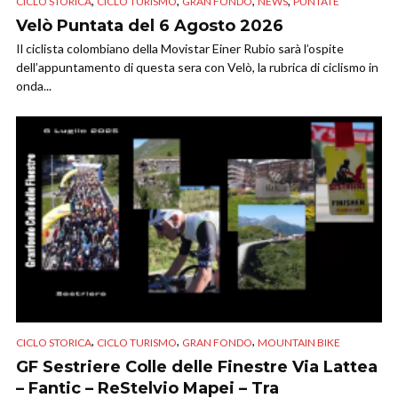
,
,
,
,
CICLO STORICA
CICLO TURISMO
GRAN FONDO
NEWS
PUNTATE
Velò Puntata del 6 Agosto 2026
Il ciclista colombiano della Movistar Einer Rubio sarà l’ospite
dell’appuntamento di questa sera con Velò, la rubrica di ciclismo in
onda...
,
,
,
CICLO STORICA
CICLO TURISMO
GRAN FONDO
MOUNTAIN BIKE
GF Sestriere Colle delle Finestre Via Lattea
– Fantic – ReStelvio Mapei – Tra