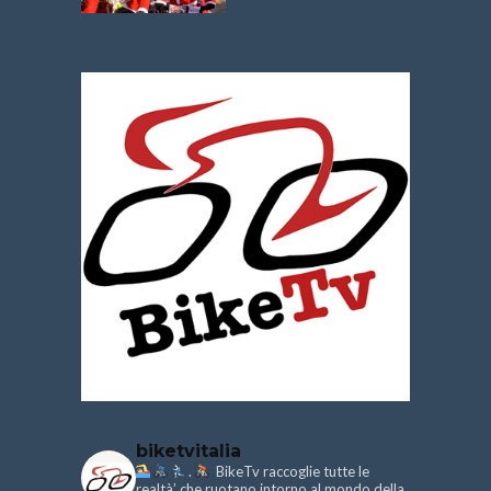
biketvitalia
.
BikeTv raccoglie tutte le
realtà’ che ruotano intorno al mondo della