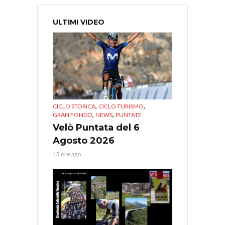
ULTIMI VIDEO
,
,
CICLO STORICA
CICLO TURISMO
,
,
GRAN FONDO
NEWS
PUNTATE
Velò Puntata del 6
Agosto 2026
13 ore ago