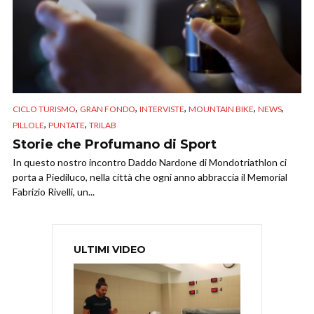
,
,
,
,
,
CICLO TURISMO
GRAN FONDO
INTERVISTE
MOUNTAIN BIKE
NEWS
,
,
PILLOLE
PUNTATE
TRILAB
Storie che Profumano di Sport
In questo nostro incontro Daddo Nardone di Mondotriathlon ci
porta a Piediluco, nella città che ogni anno abbraccia il Memorial
Fabrizio Rivelli, un...
ULTIMI VIDEO