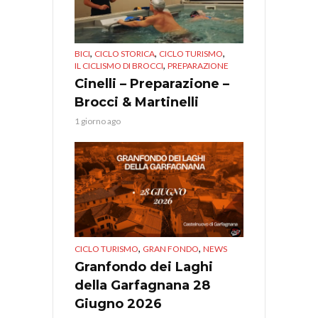
,
,
,
BICI
CICLO STORICA
CICLO TURISMO
,
IL CICLISMO DI BROCCI
PREPARAZIONE
Cinelli – Preparazione –
Brocci & Martinelli
1 giorno ago
,
,
CICLO TURISMO
GRAN FONDO
NEWS
Granfondo dei Laghi
della Garfagnana 28
Giugno 2026