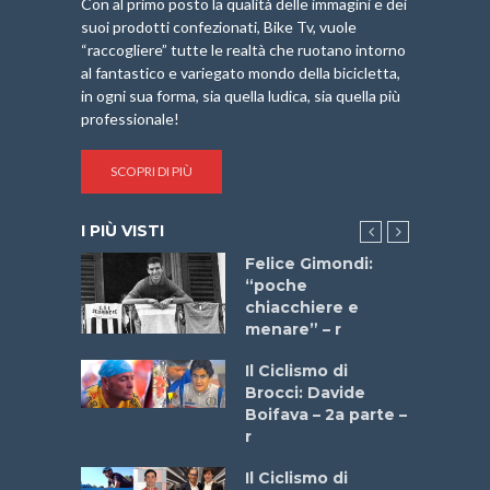
Con al primo posto la qualità delle immagini e dei
suoi prodotti confezionati, Bike Tv, vuole
“raccogliere” tutte le realtà che ruotano intorno
al fantastico e variegato mondo della bicicletta,
in ogni sua forma, sia quella ludica, sia quella più
professionale!
SCOPRI DI PIÙ
I PIÙ VISTI
do “La
Felice Gimondi:
a Bike
“poche
 2025”
chiacchiere e
menare” – r
a
Il Ciclismo di
stelli” –
Brocci: Davide
a
Boifava – 2a parte –
r
ne
Il Ciclismo di
o