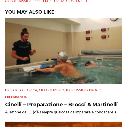
CICLOTURISMO BICICLETTA
TURISMO SOSTENIBILE
YOU MAY ALSO LIKE
,
,
,
,
BICI
CICLO STORICA
CICLO TURISMO
IL CICLISMO DI BROCCI
PREPARAZIONE
Cinelli – Preparazione – Brocci & Martinelli
A lezione da…… (c’è sempre qualcosa da imparare e conoscere!).