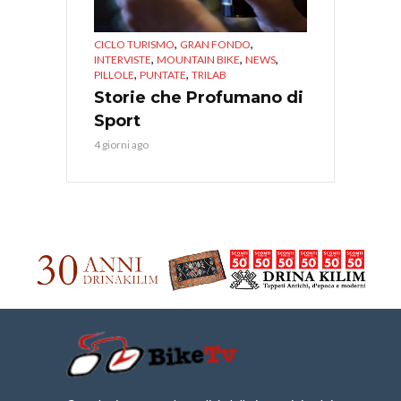
,
,
CICLO TURISMO
GRAN FONDO
,
,
,
INTERVISTE
MOUNTAIN BIKE
NEWS
,
,
PILLOLE
PUNTATE
TRILAB
Storie che Profumano di
Sport
4 giorni ago