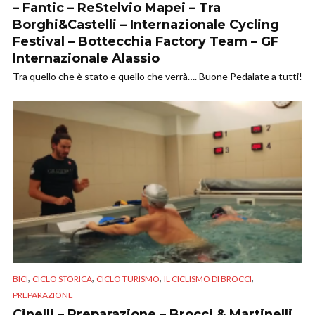
– Fantic – ReStelvio Mapei – Tra
Borghi&Castelli – Internazionale Cycling
Festival – Bottecchia Factory Team – GF
Internazionale Alassio
Tra quello che è stato e quello che verrà…. Buone Pedalate a tutti!
,
,
,
,
BICI
CICLO STORICA
CICLO TURISMO
IL CICLISMO DI BROCCI
PREPARAZIONE
Cinelli – Preparazione – Brocci & Martinelli