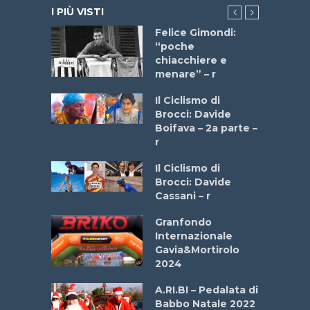
I PIÙ VISTI
do “La
Felice Gimondi:
a Bike
“poche
 2025”
chiacchiere e
menare” – r
a
Il Ciclismo di
stelli” –
Brocci: Davide
a
Boifava – 2a parte –
r
ne
Il Ciclismo di
o
Brocci: Davide
onale San
Cassani – r
ipressa –
Aprile
Granfondo
Internazionale
Gavia&Mortirolo
e Sea –
2024
dei Poeti
A.RI.BI – Pedalata di
Babbo Natale 2022
La