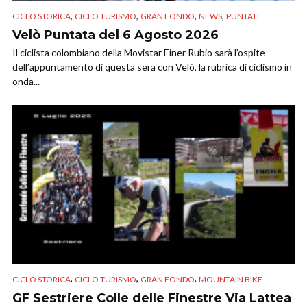
,
,
,
,
CICLO STORICA
CICLO TURISMO
GRAN FONDO
NEWS
PUNTATE
Velò Puntata del 6 Agosto 2026
Il ciclista colombiano della Movistar Einer Rubio sarà l’ospite
dell’appuntamento di questa sera con Velò, la rubrica di ciclismo in
onda...
,
,
,
CICLO STORICA
CICLO TURISMO
GRAN FONDO
MOUNTAIN BIKE
GF Sestriere Colle delle Finestre Via Lattea