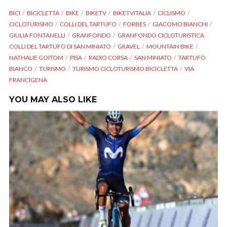
BICI
BICICLETTA
BIKE
BIKETV
BIKETVITALIA
CICLISMO
CICLOTURISMO
COLLI DEL TARTUFO
FORBES
GIACOMO BIANCHI
GIULIA FONTANELLI
GRANFONDO
GRANFONDO CICLOTURISTICA
COLLI DEL TARTUFO DI SAN MINIATO
GRAVEL
MOUNTAIN BIKE
NATHALIE GOITOM
PISA
RADIO CORSA
SAN MINIATO
TARTUFO
BIANCO
TURISMO
TURISMO CICLOTURISMO BICICLETTA
VIA
FRANCIGENA
YOU MAY ALSO LIKE