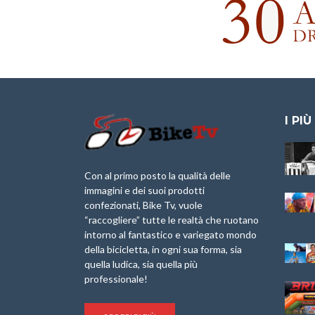
I PIÙ
Granfondo
Aspettando “La
Internazionale
Pellegrina Bike
Briko Torino – 11
Marathon 2025”
Con al primo posto la qualità delle
Maggio 2025 – r
immagini e dei suoi prodotti
IX Ed. “Tra
confezionati, Bike Tv, vuole
Granfondo
Borghi&Castelli” –
“raccogliere” tutte le realtà che ruotano
Internazionale
Anteprima
intorno al fantastico e variegato mondo
Laigueglia 22
della bicicletta, in ogni sua forma, sia
Febbraio 2026
1a Edizione
Granfondo
quella ludica, sia quella più
Minerva Edizioni e
Internazionale San
professionale!
Giancarlo Brocci
Lorenzo Cipressa –
per “Bartali l’Ultimo
Sabato 5 Aprile
Eroico” – r
2025