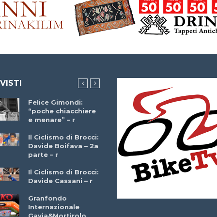
 VISTI
Felice Gimondi:
Brocci Incontra
“poche chiacchiere
Giuseppe Martinell
e menare” – r
– r
Il Ciclismo di Brocci:
Davide Boifava – 2a
Che cos’è il
parte – r
triathlon? Con
Simone Diamantini
Il Ciclismo di Brocci:
– r
Davide Cassani – r
2a BITRAIL 23
Granfondo
Marzo 2025 – Bosc
Internazionale
Comunale di
Gavia&Mortirolo