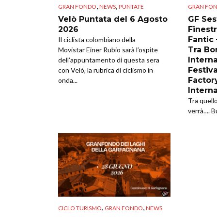
,
,
GRAN FONDO
NEWS
PUNTATE
GRAN FO
Velò Puntata del 6 Agosto
GF Sest
2026
Finestr
Fantic
Il ciclista colombiano della
Tra Bor
Movistar Einer Rubio sarà l’ospite
Intern
dell’appuntamento di questa sera
Festiva
con Velò, la rubrica di ciclismo in
Factor
onda...
Intern
Tra quell
verrà…. B
,
,
CICLO TURISMO
GRAN FONDO
NEWS