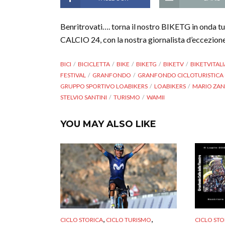
Benritrovati…. torna il nostro BIKETG in ond
CALCIO 24, con la nostra giornalista d’eccezion
BICI
BICICLETTA
BIKE
BIKETG
BIKETV
BIKETVITALI
FESTIVAL
GRANFONDO
GRANFONDO CICLOTURISTICA C
GRUPPO SPORTIVO LOABIKERS
LOABIKERS
MARIO ZA
STELVIO SANTINI
TURISMO
WAMII
YOU MAY ALSO LIKE
,
,
CICLO STORICA
CICLO TURISMO
CICLO STO