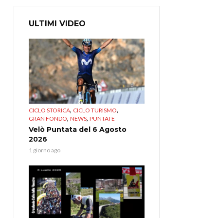
ULTIMI VIDEO
,
,
CICLO STORICA
CICLO TURISMO
,
,
GRAN FONDO
NEWS
PUNTATE
Velò Puntata del 6 Agosto
2026
1 giorno ago