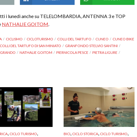
a tutti i lunedì anche su TELELOMBARDIA, ANTENNA 3 e TOP
e
NATHALIE GOITOM
.
A
CICLISMO
CICLOTURISMO
COLLI DEL TARTUFO
CUNEO
CUNEO BIKE
OLLI DEL TARTUFO DI SAN MINIATO
GRANFONDO STELVIO SANTINI
NGRANDO
NATHALIE GOITOM
PIERNICOLA PESCE
PIETRA LIGURE
,
,
,
,
,
RICA
CICLO TURISMO
BICI
CICLO STORICA
CICLO TURISMO