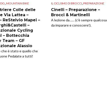
,
,
NDO
MOUNTAIN BIKE
IL CICLISMO DI BROCCI
PREPARAZIONE
riere Colle delle
Cinelli – Preparazione –
e Via Lattea –
Brocci & Martinelli
 – ReStelvio Mapei –
A lezione da…… (c’è sempre qualcosa
ghi&Castelli –
da imparare e conoscere!).
azionale Cycling
l – Bottecchia
y Team – GF
azionale Alassio
o che è stato e quello che
uone Pedalate a tutti!