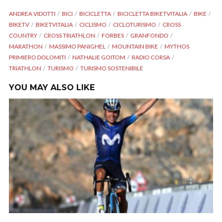
ANDREA VIDOTTI
BICI
BICICLETTA
BICICLETTA BIKETVITALIA
BIKE
BIKETV
BIKETVITALIA
CICLISMO
CICLOTURISMO
CROSS
COUNTRY
CROSS TRIATHLON
FORBES
GRANFONDO
MARATHON
MASSIMO PANIGHEL
MOUNTAIN BIKE
MYTHOS
PRIMIERO DOLOMITI
NATHALIE GOITOM
RADIO CORSA
TRIATHLON
TURISMO
TURISMO SOSTENIBILE
YOU MAY ALSO LIKE