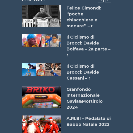
do “La
Felice Gimondi:
a Bike
“poche
 2025”
chiacchiere e
menare” – r
a
Il Ciclismo di
stelli” –
Brocci: Davide
a
Boifava – 2a parte –
r
ne
Il Ciclismo di
o
Brocci: Davide
onale San
Cassani – r
ipressa –
Aprile
Granfondo
Internazionale
Gavia&Mortirolo
e Sea –
2024
dei Poeti
A.RI.BI – Pedalata di
Babbo Natale 2022
La
 verde”