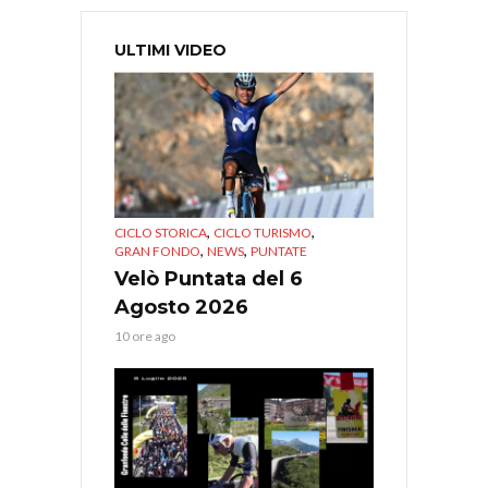
ULTIMI VIDEO
,
,
CICLO STORICA
CICLO TURISMO
,
,
GRAN FONDO
NEWS
PUNTATE
Velò Puntata del 6
Agosto 2026
10 ore ago