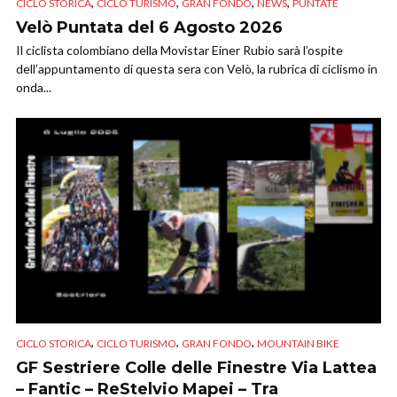
,
,
,
,
CICLO STORICA
CICLO TURISMO
GRAN FONDO
NEWS
PUNTATE
Velò Puntata del 6 Agosto 2026
Il ciclista colombiano della Movistar Einer Rubio sarà l’ospite
dell’appuntamento di questa sera con Velò, la rubrica di ciclismo in
onda...
,
,
,
CICLO STORICA
CICLO TURISMO
GRAN FONDO
MOUNTAIN BIKE
GF Sestriere Colle delle Finestre Via Lattea
– Fantic – ReStelvio Mapei – Tra