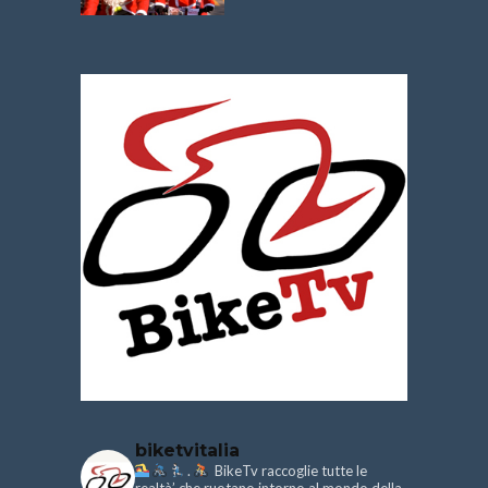
biketvitalia
.
BikeTv raccoglie tutte le
realtà’ che ruotano intorno al mondo della