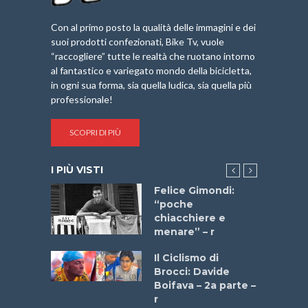
Con al primo posto la qualità delle immagini e dei
suoi prodotti confezionati, Bike Tv, vuole
“raccogliere” tutte le realtà che ruotano intorno
al fantastico e variegato mondo della bicicletta,
in ogni sua forma, sia quella ludica, sia quella più
professionale!
SCOPRI DI PIÙ
I PIÙ VISTI
do “La
Felice Gimondi:
a Bike
“poche
 2025”
chiacchiere e
menare” – r
a
Il Ciclismo di
stelli” –
Brocci: Davide
a
Boifava – 2a parte –
r