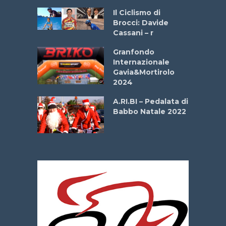
ne
Il Ciclismo di
o
Brocci: Davide
onale San
Cassani – r
ipressa –
Aprile
Granfondo
Internazionale
Gavia&Mortirolo
e Sea –
2024
dei Poeti
A.RI.BI – Pedalata di
Babbo Natale 2022
La
 verde”