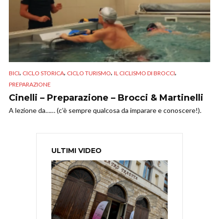
,
,
,
,
BICI
CICLO STORICA
CICLO TURISMO
IL CICLISMO DI BROCCI
PREPARAZIONE
Cinelli – Preparazione – Brocci & Martinelli
A lezione da…… (c’è sempre qualcosa da imparare e conoscere!).
ULTIMI VIDEO