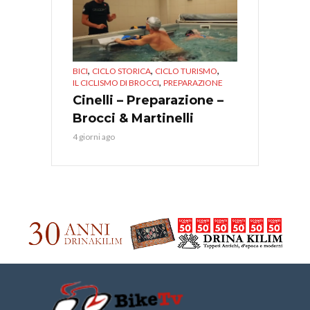
,
,
,
BICI
CICLO STORICA
CICLO TURISMO
,
IL CICLISMO DI BROCCI
PREPARAZIONE
Cinelli – Preparazione –
Brocci & Martinelli
4 giorni ago