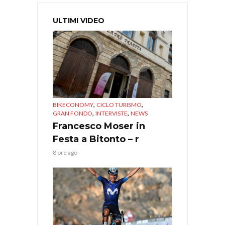
ULTIMI VIDEO
,
,
BIKECONOMY
CICLO TURISMO
,
,
GRAN FONDO
INTERVISTE
NEWS
Francesco Moser in
Festa a Bitonto – r
8 ore ago