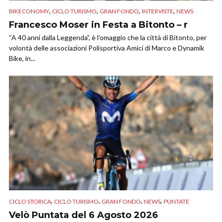
,
,
,
,
BIKECONOMY
CICLO TURISMO
GRAN FONDO
INTERVISTE
NEWS
Francesco Moser in Festa a Bitonto – r
“A 40 anni dalla Leggenda”, è l’omaggio che la città di Bitonto, per
volontà delle associazioni Polisportiva Amici di Marco e Dynamik
Bike, in...
,
,
,
,
CICLO STORICA
CICLO TURISMO
GRAN FONDO
NEWS
PUNTATE
Velò Puntata del 6 Agosto 2026