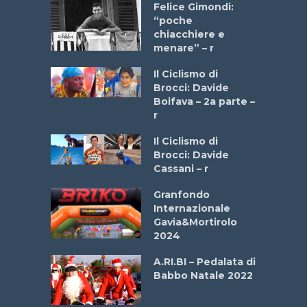
do “La
Felice Gimondi:
a Bike
“poche
 2025”
chiacchiere e
menare” – r
a
Il Ciclismo di
stelli” –
Brocci: Davide
a
Boifava – 2a parte –
r
ne
Il Ciclismo di
o
Brocci: Davide
onale San
Cassani – r
ipressa –
Aprile
Granfondo
Internazionale
Gavia&Mortirolo
e Sea –
2024
dei Poeti
A.RI.BI – Pedalata di
Babbo Natale 2022
La
 verde”