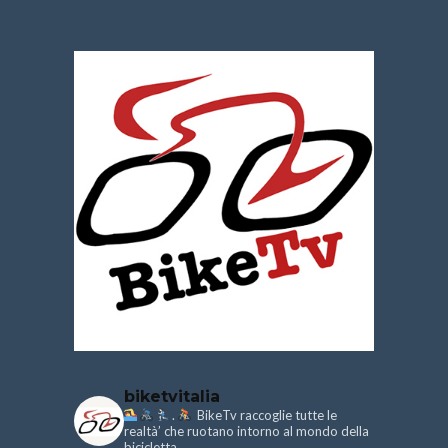
biketvitalia
.
BikeTv raccoglie tutte le
realtà’ che ruotano intorno al mondo della
bicicletta.