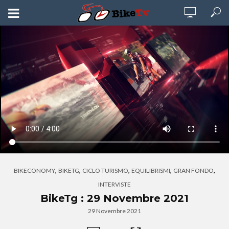
,
,
,
,
,
BIKECONOMY
BIKETG
CICLO TURISMO
EQUILIBRISMI
GRAN FONDO
INTERVISTE
BikeTg : 29 Novembre 2021
29 Novembre 2021