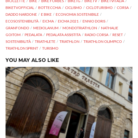
BICICLETTE
BIKE
BIKE FORBES
BIKETG
BIKETV
BIKETVITALIA
BIKETVOFFICIAL
BOTTECCHIA
CICLISMO
CICLOTURISMO
CORSA
DADDO NARDONE
E BIKE
ECONOMIA SOSTENIBILE
ECOSOSTENIBILITÀ
EICMA
EICMA 2021
ENNIO DORIS
GRANFONDO
MEDIOLANUM
MONDOTRIATHLON
NATHALIE
GOITOM
PEDALATA
PEDALATA ASSISTITA
RADIO CORSA
RESET
SOSTENIBILITÀ
TRIATHLETE
TRIATHLON
TRIATHLON OLIMPICO
TRIATHLON SPRINT
TURISMO
YOU MAY ALSO LIKE