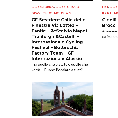
,
,
,
CICLO STORICA
CICLO TURISMO
BICI
CICL
,
GRAN FONDO
MOUNTAIN BIKE
IL CICLISM
GF Sestriere Colle delle
Cinelli
Finestre Via Lattea –
Brocci 
Fantic – ReStelvio Mapei –
A lezione
Tra Borghi&Castelli –
da impara
Internazionale Cycling
Festival – Bottecchia
Factory Team – GF
Internazionale Alassio
Tra quello che è stato e quello che
verrà…. Buone Pedalate a tutti!