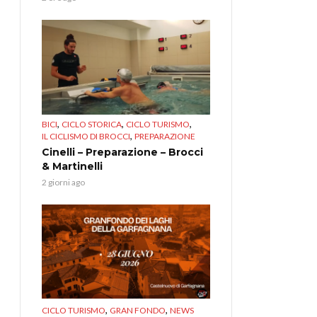
,
,
,
BICI
CICLO STORICA
CICLO TURISMO
,
IL CICLISMO DI BROCCI
PREPARAZIONE
Cinelli – Preparazione – Brocci
& Martinelli
2 giorni ago
,
,
CICLO TURISMO
GRAN FONDO
NEWS