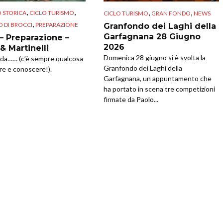
,
,
,
,
O STORICA
CICLO TURISMO
CICLO TURISMO
GRAN FONDO
NEWS
,
O DI BROCCI
PREPARAZIONE
Granfondo dei Laghi della
Garfagnana 28 Giugno
 – Preparazione –
2026
& Martinelli
Domenica 28 giugno si è svolta la
 da…… (c’è sempre qualcosa
Granfondo dei Laghi della
re e conoscere!).
Garfagnana, un appuntamento che
ha portato in scena tre competizioni
firmate da Paolo...