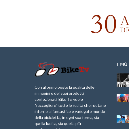
I PIÙ
Granfondo
Aspettando “La
Internazionale
Pellegrina Bike
Laigueglia 22
Marathon 2025”
Con al primo posto la qualità delle
Febbraio 2026
immagini e dei suoi prodotti
IX Ed. “Tra
confezionati, Bike Tv, vuole
Granfondo
Borghi&Castelli” –
“raccogliere” tutte le realtà che ruotano
Internazionale
Anteprima
intorno al fantastico e variegato mondo
Briko Torino – 11
della bicicletta, in ogni sua forma, sia
Maggio 2025 – r
1a Edizione
Granfondo
quella ludica, sia quella più
Minerva Edizioni e
Internazionale San