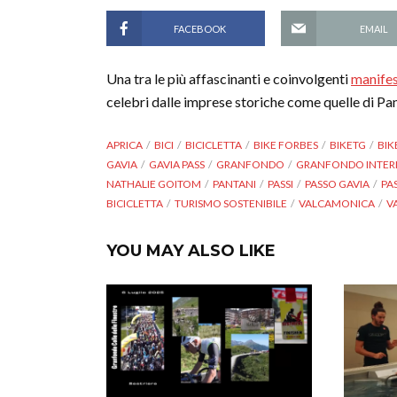
FACEBOOK
EMAIL
Una tra le più affascinanti e coinvolgenti
manifes
celebri dalle imprese storiche come quelle di Pan
APRICA
BICI
BICICLETTA
BIKE FORBES
BIKETG
BIK
GAVIA
GAVIA PASS
GRANFONDO
GRANFONDO INTER
NATHALIE GOITOM
PANTANI
PASSI
PASSO GAVIA
PA
BICICLETTA
TURISMO SOSTENIBILE
VALCAMONICA
V
YOU MAY ALSO LIKE