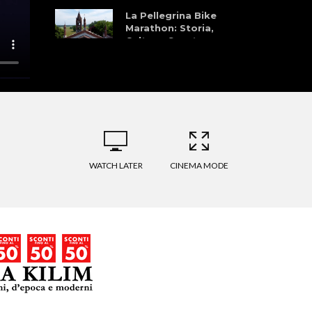
La Pellegrina Bike
Marathon: Storia,
Cultura, Sport, e
Natura
Storie che
Profumano di Sport
BikeTv – Rewiew
WATCH LATER
CINEMA MODE