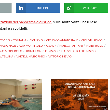
LINKEDIN
WHATSAPP
tazioni del panorama ciclistico
, sulle salite valtellinesi rese
tani e Savoldelli.
ETV
BIKETVITALIA
CICLISMO
CICLISMO AMATORIALE
CICLOTURISMO
NAZIONALE GAVIA MORTIROLO
GS ALPI
MARCO PANTANI
MORTIROLO
SSO MORTIROLO
TRIATHLON
TURISMO
TURISMO CICLOTURISMO
ALTELLINA
VALTELLINA BORMIO
VITTORIO MEVIO