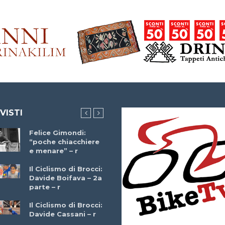
 VISTI
Felice Gimondi:
Brocci Incontra
“poche chiacchiere
Giuseppe Martinell
e menare” – r
– r
Il Ciclismo di Brocci:
Davide Boifava – 2a
Che cos’è il
parte – r
triathlon? Con
Simone Diamantini
Il Ciclismo di Brocci:
– r
Davide Cassani – r