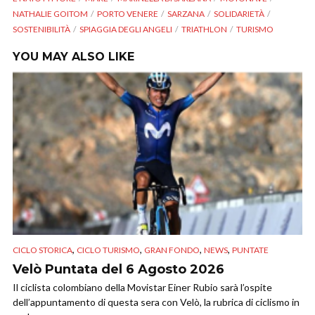
NATHALIE GOITOM
PORTO VENERE
SARZANA
SOLIDARIETÀ
SOSTENIBILITÀ
SPIAGGIA DEGLI ANGELI
TRIATHLON
TURISMO
YOU MAY ALSO LIKE
,
,
,
,
CICLO STORICA
CICLO TURISMO
GRAN FONDO
NEWS
PUNTATE
Velò Puntata del 6 Agosto 2026
Il ciclista colombiano della Movistar Einer Rubio sarà l’ospite
dell’appuntamento di questa sera con Velò, la rubrica di ciclismo in