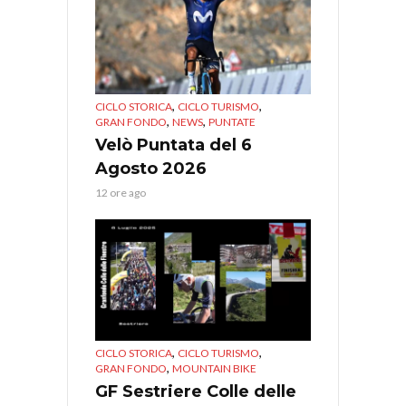
,
,
CICLO STORICA
CICLO TURISMO
,
,
GRAN FONDO
NEWS
PUNTATE
Velò Puntata del 6
Agosto 2026
12 ore ago
,
,
CICLO STORICA
CICLO TURISMO
,
GRAN FONDO
MOUNTAIN BIKE
GF Sestriere Colle delle