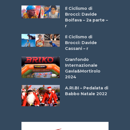
a
Il Ciclismo di
stelli” –
Brocci: Davide
a
Boifava – 2a parte –
r
ne
Il Ciclismo di
o
Brocci: Davide
onale San
Cassani – r
ipressa –
Aprile
Granfondo
Internazionale
Gavia&Mortirolo
La
2024
 verde”
A.RI.BI – Pedalata di
Babbo Natale 2022
mi –
bato 14
2026