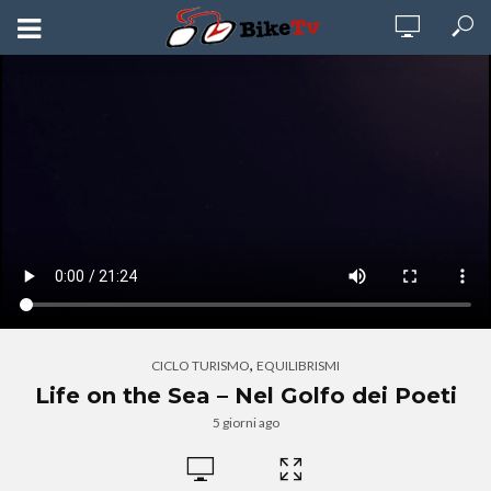
,
CICLO TURISMO
EQUILIBRISMI
Life on the Sea – Nel Golfo dei Poeti
5 giorni ago