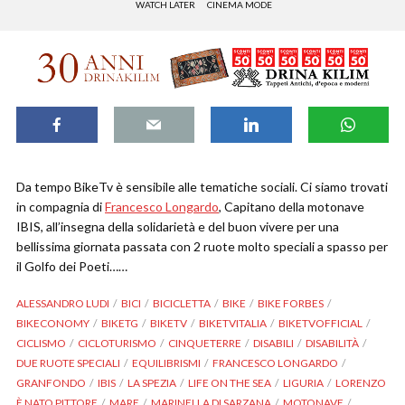
WATCH LATER
CINEMA MODE
Da tempo BikeTv è sensibile alle tematiche sociali. Ci siamo trovati
in compagnia di
Francesco Longardo
, Capitano della motonave
IBIS, all’insegna della solidarietà e del buon vivere per una
bellissima giornata passata con 2 ruote molto speciali a spasso per
il Golfo dei Poeti……
ALESSANDRO LUDI
BICI
BICICLETTA
BIKE
BIKE FORBES
BIKECONOMY
BIKETG
BIKETV
BIKETVITALIA
BIKETVOFFICIAL
CICLISMO
CICLOTURISMO
CINQUETERRE
DISABILI
DISABILITÀ
DUE RUOTE SPECIALI
EQUILIBRISMI
FRANCESCO LONGARDO
GRANFONDO
IBIS
LA SPEZIA
LIFE ON THE SEA
LIGURIA
LORENZO
È NATO PITTORE
MARE
MARINELLA DI SARZANA
MOTONAVE