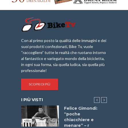
Con al primo posto la qualità delle immagini e dei
suoi prodotti confezionati, Bike Tv, vuole
“raccogliere” tutte le realtà che ruotano intorno
al fantastico e variegato mondo della bicicletta,
in ogni sua forma, sia quella ludica, sia quella più
professionale!
SCOPRI DI PIÙ
I PIÙ VISTI
do “La
Felice Gimondi:
a Bike
“poche
 2025”
chiacchiere e
menare” – r