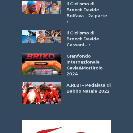
a
Il Ciclismo di
stelli” –
Brocci: Davide
a
Boifava – 2a parte –
r
ne
Il Ciclismo di
o
Brocci: Davide
onale San
Cassani – r
ipressa –
Aprile
Granfondo
Internazionale
Gavia&Mortirolo
e Sea –
2024
dei Poeti
A.RI.BI – Pedalata di
Babbo Natale 2022
La
 verde”