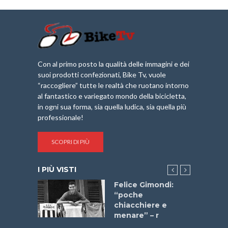
Con al primo posto la qualità delle immagini e dei
suoi prodotti confezionati, Bike Tv, vuole
“raccogliere” tutte le realtà che ruotano intorno
al fantastico e variegato mondo della bicicletta,
in ogni sua forma, sia quella ludica, sia quella più
professionale!
SCOPRI DI PIÙ
I PIÙ VISTI
do “La
Felice Gimondi:
a Bike
“poche
 2025”
chiacchiere e
menare” – r