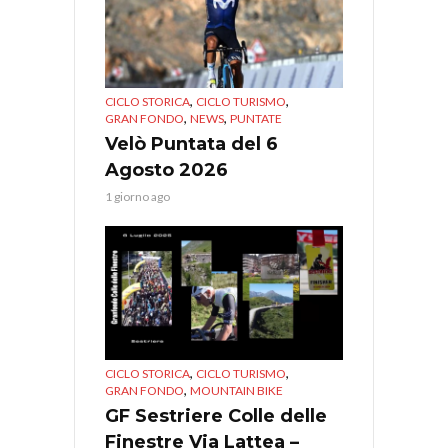
,
,
CICLO STORICA
CICLO TURISMO
,
,
GRAN FONDO
NEWS
PUNTATE
Velò Puntata del 6
Agosto 2026
1 giorno ago
,
,
CICLO STORICA
CICLO TURISMO
,
GRAN FONDO
MOUNTAIN BIKE
GF Sestriere Colle delle
Finestre Via Lattea –