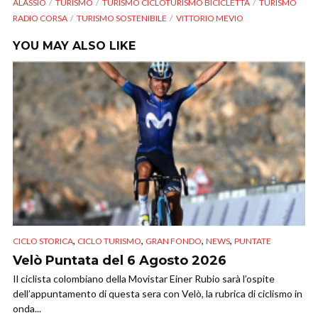
ALASSIO
TURISMO
TURISMO CICLOTURISMO BICICLETTA
TURISMO
RADIO CORSA
TURISMO SOSTENIBILE
VITTORIO MEVIO
YOU MAY ALSO LIKE
,
,
,
,
CICLO STORICA
CICLO TURISMO
GRAN FONDO
NEWS
PUNTATE
Velò Puntata del 6 Agosto 2026
Il ciclista colombiano della Movistar Einer Rubio sarà l’ospite
dell’appuntamento di questa sera con Velò, la rubrica di ciclismo in
onda...