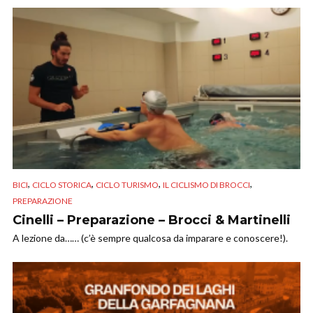
,
,
,
,
BICI
CICLO STORICA
CICLO TURISMO
IL CICLISMO DI BROCCI
PREPARAZIONE
Cinelli – Preparazione – Brocci & Martinelli
A lezione da…… (c’è sempre qualcosa da imparare e conoscere!).