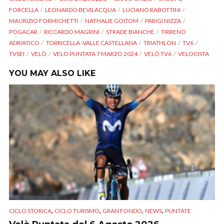
FORCELLA
LEONARDO BEVILACQUA
LUCIANO RABOTTINI
MAURIZIO FORMICHETTI
NATHALIE GOITOM
PARIGI NIZZA
POGACAR
RICCARDO MAGRINI
STRADE BIANCHE
TIRRENO
ADRIATICO
TORRICELLA -VALLE CASTELLANA
TRIATHLON
TV6
TVSEI
VELÒ
VELO PUNTATA 7 MARZO 2024
VELÒ TV6
VELOCISTA
YOU MAY ALSO LIKE
,
,
,
,
CICLO STORICA
CICLO TURISMO
GRAN FONDO
NEWS
PUNTATE