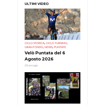
ULTIMI VIDEO
,
,
CICLO STORICA
CICLO TURISMO
,
,
GRAN FONDO
NEWS
PUNTATE
Velò Puntata del 6
Agosto 2026
20 ore ago