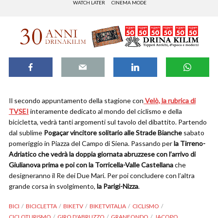
WATCH LATER
CINEMA MODE
Il secondo appuntamento della stagione con
Velò, la rubrica di
TVSEI
interamente dedicato al mondo del ciclismo e della
bicicletta, vedrà tanti argomenti sul tavolo del dibattito. Partendo
dal sublime
Pogaçar vincitore solitario alle Strade Bianche
sabato
pomeriggio in Piazza del Campo di Siena. Passando per
la Tirreno-
Adriatico che vedrà la doppia giornata abruzzese con l’arrivo di
Giulianova prima e poi con la Torricella-Valle Castellana
che
designeranno il Re dei Due Mari. Per poi concludere con l’altra
grande corsa in svolgimento,
la Parigi-Nizza
.
BICI
BICICLETTA
BIKETV
BIKETVITALIA
CICLISMO
CICLOTURISMO
GIRO D'ABRUZZO
GRANFONDO
JACOPO