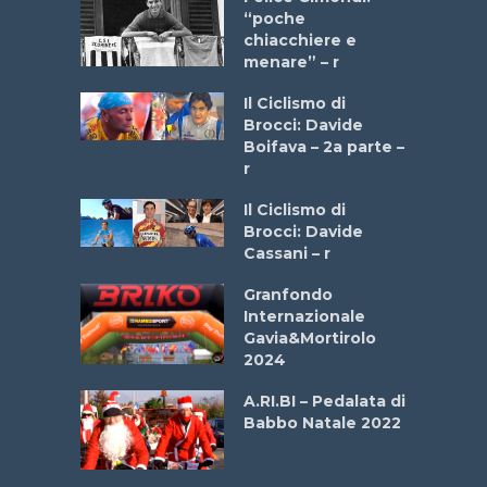
a Bike
“poche
 2025”
chiacchiere e
menare” – r
a
Il Ciclismo di
stelli” –
Brocci: Davide
a
Boifava – 2a parte –
r
ne
Il Ciclismo di
o
Brocci: Davide
onale San
Cassani – r
ipressa –
Aprile
Granfondo
Internazionale
Gavia&Mortirolo
e Sea –
2024
dei Poeti
A.RI.BI – Pedalata di
Babbo Natale 2022
La
 verde”