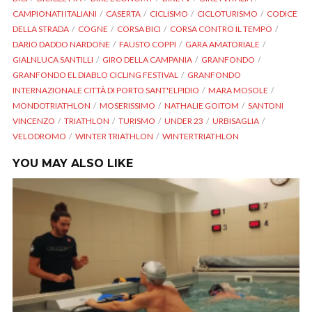
CAMPIONATI ITALIANI
CASERTA
CICLISMO
CICLOTURISMO
CODICE
DELLA STRADA
COGNE
CORSA BICI
CORSA CONTRO IL TEMPO
DARIO DADDO NARDONE
FAUSTO COPPI
GARA AMATORIALE
GIALNLUCA SANTILLI
GIRO DELLA CAMPANIA
GRANFONDO
GRANFONDO EL DIABLO CICLING FESTIVAL
GRANFONDO
INTERNAZIONALE CITTÀ DI PORTO SANT'ELPIDIO
MARA MOSOLE
MONDOTRIATHLON
MOSERISSIMO
NATHALIE GOITOM
SANTONI
VINCENZO
TRIATHLON
TURISMO
UNDER 23
URBISAGLIA
VELODROMO
WINTER TRIATHLON
WINTERTRIATHLON
YOU MAY ALSO LIKE