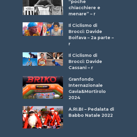
a Bike
“poche
 2025”
chiacchiere e
menare” – r
a
Il Ciclismo di
stelli” –
Brocci: Davide
a
Boifava – 2a parte –
r
ne
Il Ciclismo di
o
Brocci: Davide
onale San
Cassani – r
ipressa –
Aprile
Granfondo
Internazionale
Gavia&Mortirolo
e Sea –
2024
dei Poeti
A.RI.BI – Pedalata di
Babbo Natale 2022
La
 verde”