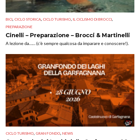
,
,
,
,
BICI
CICLO STORICA
CICLO TURISMO
IL CICLISMO DI BROCCI
PREPARAZIONE
Cinelli – Preparazione – Brocci & Martinelli
A lezione da…… (c’è sempre qualcosa da imparare e conoscere!).
,
,
CICLO TURISMO
GRAN FONDO
NEWS