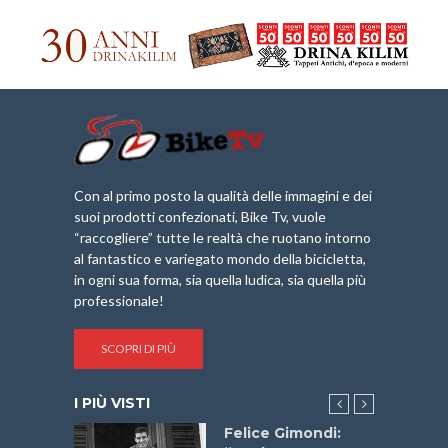
Con al primo posto la qualità delle immagini e dei
suoi prodotti confezionati, Bike Tv, vuole
“raccogliere” tutte le realtà che ruotano intorno
al fantastico e variegato mondo della bicicletta,
in ogni sua forma, sia quella ludica, sia quella più
professionale!
SCOPRI DI PIÙ
I PIÙ VISTI
do “La
Felice Gimondi: