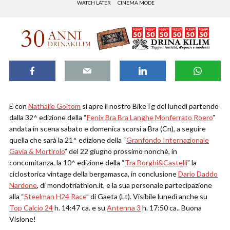
WATCH LATER
CINEMA MODE
E con
Nathalie Goitom
si apre il nostro BikeTg del lunedì partendo
dalla 32^ edizione della “
Fenix Bra Bra Langhe Monferrato Roero
”
andata in scena sabato e domenica scorsi a Bra (Cn), a seguire
quella che sarà la 21^ edizione della “
Granfondo Internazionale
Gavia & Mortirolo
” del 22 giugno prossimo nonchè, in
concomitanza, la 10^ edizione della “
Tra Borghi&Castelli
” la
ciclostorica vintage della bergamasca, in conclusione
Dario Daddo
Nardone
, di mondotriathlon.it, e la sua personale partecipazione
alla “
Steelman H24 Race
” di Gaeta (Lt). Visibile lunedì anche su
Top Calcio 24
h. 14:47 ca. e su
Antenna 3
h. 17:50 ca.. Buona
Visione!