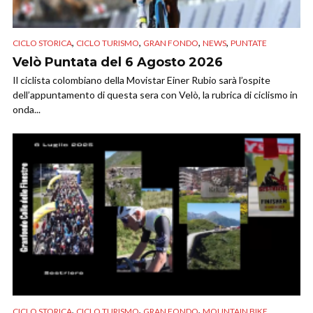
,
,
,
,
CICLO STORICA
CICLO TURISMO
GRAN FONDO
NEWS
PUNTATE
Velò Puntata del 6 Agosto 2026
Il ciclista colombiano della Movistar Einer Rubio sarà l’ospite
dell’appuntamento di questa sera con Velò, la rubrica di ciclismo in
onda...
,
,
,
CICLO STORICA
CICLO TURISMO
GRAN FONDO
MOUNTAIN BIKE