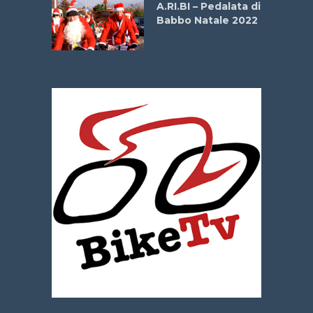
A.RI.BI – Pedalata di
Babbo Natale 2022
La
 verde”