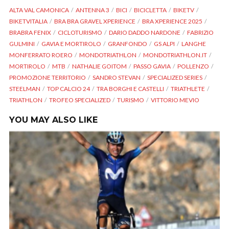
ALTA VAL CAMONICA
ANTENNA 3
BICI
BICICLETTA
BIKETV
BIKETVITALIA
BRA BRA GRAVEL XPERIENCE
BRA XPERIENCE 2025
BRABRA FENIX
CICLOTURISMO
DARIO DADDO NARDONE
FABRIZIO
GULMINI
GAVIA E MORTIROLO
GRANFONDO
GS ALPI
LANGHE
MONFERRATO ROERO
MONDOTRIATHLON
MONDOTRIATHLON.IT
MORTIROLO
MTB
NATHALIE GOITOM
PASSO GAVIA
POLLENZO
PROMOZIONE TERRITORIO
SANDRO STEVAN
SPECIALIZED SERIES
STEELMAN
TOP CALCIO 24
TRA BORGHI E CASTELLI
TRIATHLETE
TRIATHLON
TROFEO SPECIALIZED
TURISMO
VITTORIO MEVIO
YOU MAY ALSO LIKE