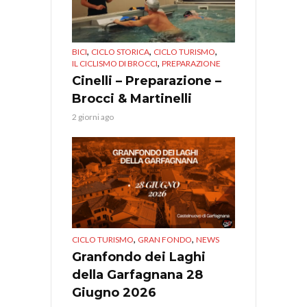
,
,
,
BICI
CICLO STORICA
CICLO TURISMO
,
IL CICLISMO DI BROCCI
PREPARAZIONE
Cinelli – Preparazione –
Brocci & Martinelli
2 giorni ago
,
,
CICLO TURISMO
GRAN FONDO
NEWS
Granfondo dei Laghi
della Garfagnana 28
Giugno 2026