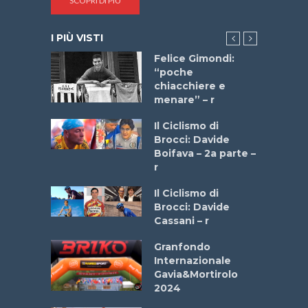
SCOPRI DI PIÙ
I PIÙ VISTI
do “La
Felice Gimondi:
a Bike
“poche
 2025”
chiacchiere e
menare” – r
a
Il Ciclismo di
stelli” –
Brocci: Davide
a
Boifava – 2a parte –
r
ne
Il Ciclismo di
o
Brocci: Davide
onale San
Cassani – r
ipressa –
Aprile
Granfondo
Internazionale
Gavia&Mortirolo
e Sea –
2024
dei Poeti