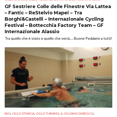
GF Sestriere Colle delle Finestre Via Lattea
– Fantic – ReStelvio Mapei – Tra
Borghi&Castelli – Internazionale Cycling
Festival – Bottecchia Factory Team – GF
Internazionale Alassio
Tra quello che è stato e quello che verrà…. Buone Pedalate a tutti!
,
,
,
,
BICI
CICLO STORICA
CICLO TURISMO
IL CICLISMO DI BROCCI