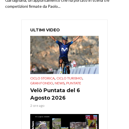
Garfagnana, un appuntamento che ha portato in scena tre
competizioni firmate da Paolo...
ULTIMI VIDEO
,
,
CICLO STORICA
CICLO TURISMO
,
,
GRAN FONDO
NEWS
PUNTATE
Velò Puntata del 6
Agosto 2026
2 ore ago