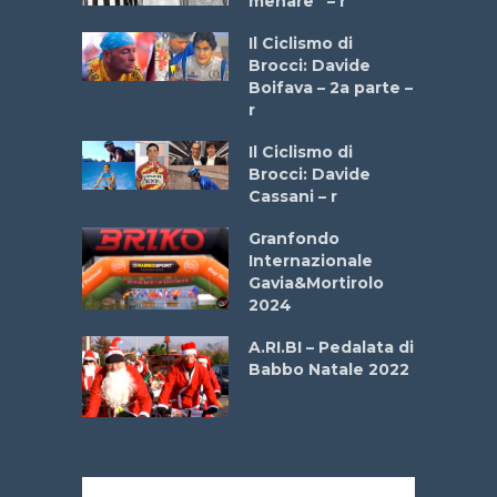
menare” – r
a
Il Ciclismo di
stelli” –
Brocci: Davide
a
Boifava – 2a parte –
r
ne
Il Ciclismo di
o
Brocci: Davide
onale San
Cassani – r
ipressa –
Aprile
Granfondo
Internazionale
Gavia&Mortirolo
e Sea –
2024
dei Poeti
A.RI.BI – Pedalata di
Babbo Natale 2022
La
 verde”