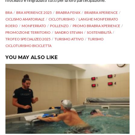
rifocillato e ringraziato tutti per la loro partecipazione.
BRA
BRA XPERIENCE 2025
BRABRA FENIX
BRABRA XPERIENCE
CICLISMO AMATORIALE
CICLOTURISMO
LANGHE MONFERRATO
ROERO
MONFERRATO
POLLENZO
PROMO BRABRA XPERIENCE
PROMOZIONE TERRITORIO
SANDRO STEVAN
SOSTENIBILITÀ
TROFEO SPECIALIZED 2025
TURISMO ATTIVO
TURISMO
CICLOTURISMO BICICLETTA
YOU MAY ALSO LIKE