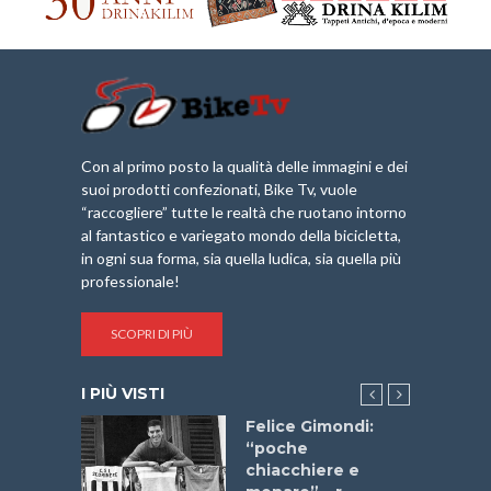
Con al primo posto la qualità delle immagini e dei
suoi prodotti confezionati, Bike Tv, vuole
“raccogliere” tutte le realtà che ruotano intorno
al fantastico e variegato mondo della bicicletta,
in ogni sua forma, sia quella ludica, sia quella più
professionale!
SCOPRI DI PIÙ
I PIÙ VISTI
do “La
Felice Gimondi:
a Bike
“poche
 2025”
chiacchiere e