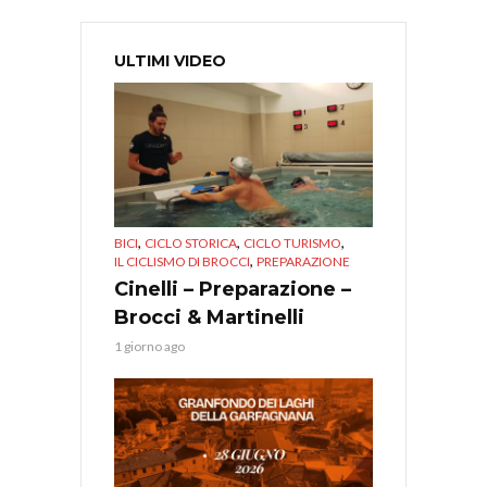
ULTIMI VIDEO
,
,
,
BICI
CICLO STORICA
CICLO TURISMO
,
IL CICLISMO DI BROCCI
PREPARAZIONE
Cinelli – Preparazione –
Brocci & Martinelli
1 giorno ago