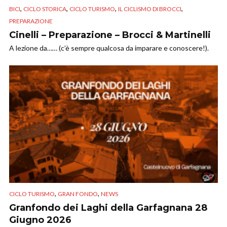
,
,
,
,
BICI
CICLO STORICA
CICLO TURISMO
IL CICLISMO DI BROCCI
PREPARAZIONE
Cinelli – Preparazione – Brocci & Martinelli
A lezione da…… (c’è sempre qualcosa da imparare e conoscere!).
,
,
CICLO TURISMO
GRAN FONDO
NEWS
Granfondo dei Laghi della Garfagnana 28
Giugno 2026