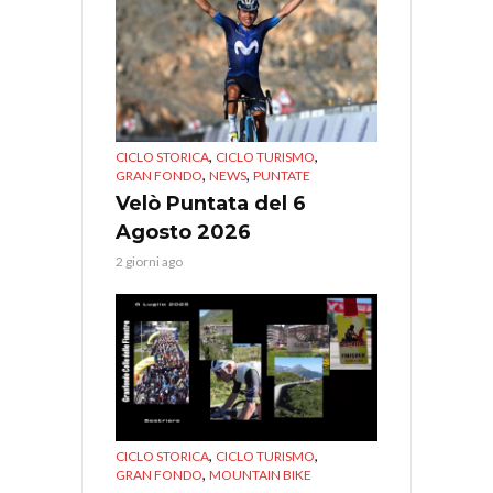
,
,
CICLO STORICA
CICLO TURISMO
,
,
GRAN FONDO
NEWS
PUNTATE
Velò Puntata del 6
Agosto 2026
2 giorni ago
,
,
CICLO STORICA
CICLO TURISMO
,
GRAN FONDO
MOUNTAIN BIKE