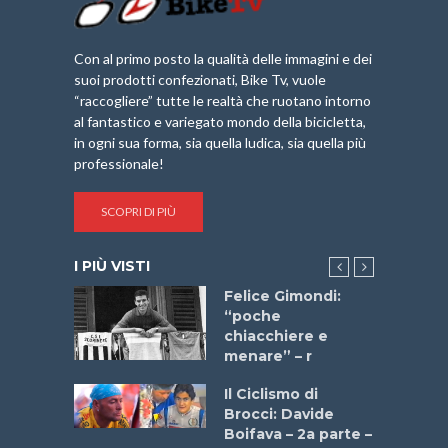
Con al primo posto la qualità delle immagini e dei
suoi prodotti confezionati, Bike Tv, vuole
“raccogliere” tutte le realtà che ruotano intorno
al fantastico e variegato mondo della bicicletta,
in ogni sua forma, sia quella ludica, sia quella più
professionale!
SCOPRI DI PIÙ
I PIÙ VISTI
do “La
Felice Gimondi:
a Bike
“poche
 2025”
chiacchiere e
menare” – r
a
Il Ciclismo di
stelli” –
Brocci: Davide
a
Boifava – 2a parte –