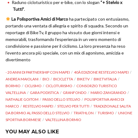
Raduno cicloturistico per e-bike, con lo slogan
“+ Stelvio x
Tutti”
.
La Polisportiva Amici di Marco
ha partecipato con entusiasmo,
portando una ventata di allegria e spirito di squadra. Secondo un
reportage di BikeTv, il gruppo ha vissuto due giorni intensi e
memorabili, trasformando l’esperienza in un vero momento di
condivisione e passione per il ciclismo. La loro presenza ha reso
l’evento ancora più speciale, con un mix di agonismo, amicizia e
divertimento
- 20 ANNI DI PARTNERSHIP CON MAPEI
40À EDIZIONE RESTELVIO MAPEI
ANDREA MAIOLANI
BICI
BICICLETTA
BIKETV
BIKETVITALIA
BORMIO
CICLISMO
CICLOTURISMO
CONSORZIO TURISTICO
VALTELLINA
GARA PODISTICA
GRANFONDO
MARIO ZANGRANDO
NATHALIE GOITOM
PASSO DELLO STELVIO
POLISPORTIVA AMICI DI
MARCO
RESTELVIO MAPEI
STELVIO PER TUTTI
TRADIZIONALE SALITA
DA BORMIO AL PASSO DELLO STELVIO
TRIATHLON
TURISMO
UNIONE
SPORTIVA BORMIESE
VALTELLINA BORMIO
YOU MAY ALSO LIKE