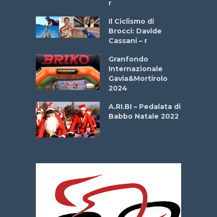
r
ne
Il Ciclismo di
o
Brocci: Davide
onale San
Cassani – r
ipressa –
Aprile
Granfondo
Internazionale
Gavia&Mortirolo
e Sea –
2024
dei Poeti
A.RI.BI – Pedalata di
Babbo Natale 2022
La
 verde”