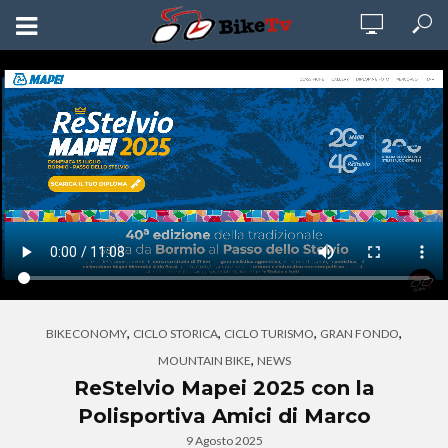
,
,
,
,
BIKECONOMY
CICLO STORICA
CICLO TURISMO
GRAN FONDO
,
MOUNTAIN BIKE
NEWS
ReStelvio Mapei 2025 con la
Polisportiva Amici di Marco
9 Agosto 2025