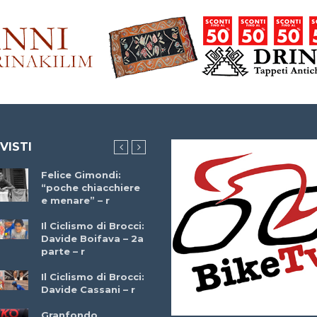
 VISTI
Felice Gimondi:
Brocci Incontra
“poche chiacchiere
Giuseppe Martinell
e menare” – r
– r
Il Ciclismo di Brocci:
Davide Boifava – 2a
Che cos’è il
parte – r
triathlon? Con
Simone Diamantini
Il Ciclismo di Brocci:
– r
Davide Cassani – r
2a BITRAIL 23
Granfondo