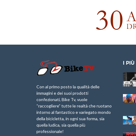
I PIÙ
Granfondo
Aspettando “La
Internazionale
Pellegrina Bike
Briko Torino – 11
Marathon 2025”
Con al primo posto la qualità delle
Maggio 2025 – r
immagini e dei suoi prodotti
IX Ed. “Tra
confezionati, Bike Tv, vuole
Granfondo
Borghi&Castelli” –
“raccogliere” tutte le realtà che ruotano
Internazionale
Anteprima
intorno al fantastico e variegato mondo
Laigueglia 22
della bicicletta, in ogni sua forma, sia
Febbraio 2026
1a Edizione
Granfondo
quella ludica, sia quella più
Minerva Edizioni e
Internazionale San
professionale!
Giancarlo Brocci
Lorenzo Cipressa –