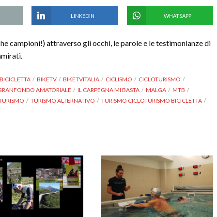
LINKEDIN
WHATSAPP
che campioni!) attraverso gli occhi, le parole e le testimonianze di
mmirati.
BICICLETTA
BIKETV
BIKETVITALIA
CICLISMO
CICLOTURISMO
GRANFONDO AMATORIALE
IL CARPEGNA MI BASTA
MALGA
MTB
TURISMO
TURISMO ALTERNATIVO
TURISMO CICLOTURISMO BICICLETTA