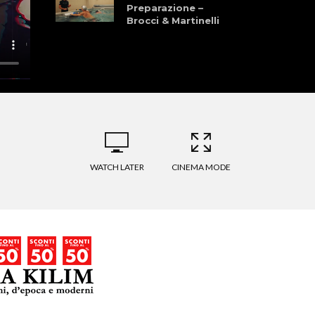
Preparazione –
Brocci & Martinelli
Granfondo dei
Laghi della
Garfagnana 28
Giugno 2026
La Pellegrina Bike
Marathon: Storia,
Cultura, Sport, e
Natura
WATCH LATER
CINEMA MODE