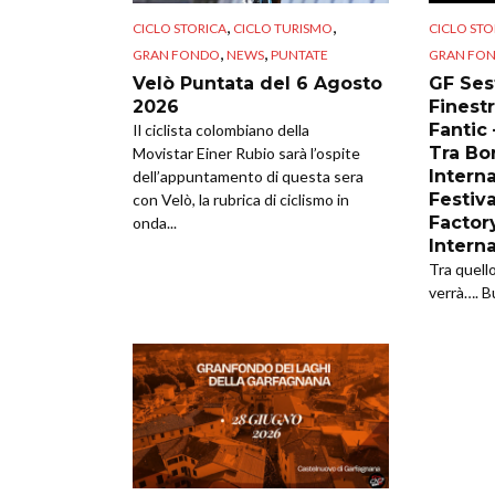
,
,
CICLO STORICA
CICLO TURISMO
CICLO STO
,
,
GRAN FONDO
NEWS
PUNTATE
GRAN FO
Velò Puntata del 6 Agosto
GF Sest
2026
Finestr
Fantic
Il ciclista colombiano della
Tra Bor
Movistar Einer Rubio sarà l’ospite
Intern
dell’appuntamento di questa sera
Festiva
con Velò, la rubrica di ciclismo in
Factor
onda...
Intern
Tra quell
verrà…. B