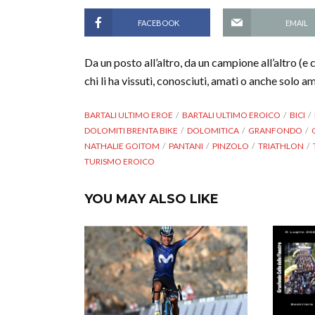
FACEBOOK
EMAIL
Da un posto all’altro, da un campione all’altro (e 
chi li ha vissuti, conosciuti, amati o anche solo a
BARTALI ULTIMO EROE
BARTALI ULTIMO EROICO
BICI
DOLOMITI BRENTA BIKE
DOLOMITICA
GRANFONDO
NATHALIE GOITOM
PANTANI
PINZOLO
TRIATHLON
TURISMO EROICO
YOU MAY ALSO LIKE