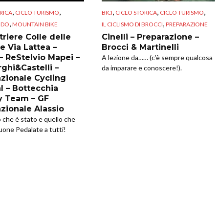
,
,
,
,
,
RICA
CICLO TURISMO
BICI
CICLO STORICA
CICLO TURISMO
,
,
NDO
MOUNTAIN BIKE
IL CICLISMO DI BROCCI
PREPARAZIONE
riere Colle delle
Cinelli – Preparazione –
e Via Lattea –
Brocci & Martinelli
 – ReStelvio Mapei –
A lezione da…… (c’è sempre qualcosa
ghi&Castelli –
da imparare e conoscere!).
azionale Cycling
l – Bottecchia
y Team – GF
azionale Alassio
o che è stato e quello che
uone Pedalate a tutti!