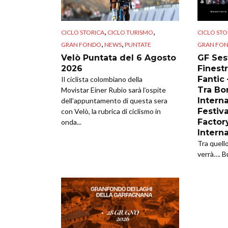
,
,
CICLO STORICA
CICLO TURISMO
CICLO STO
,
,
GRAN FONDO
NEWS
PUNTATE
GRAN FO
Velò Puntata del 6 Agosto
GF Sest
2026
Finestr
Fantic
Il ciclista colombiano della
Tra Bor
Movistar Einer Rubio sarà l’ospite
Intern
dell’appuntamento di questa sera
Festiva
con Velò, la rubrica di ciclismo in
Factor
onda...
Intern
Tra quell
verrà…. B