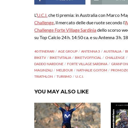
L’
U.C.I.
che ti premia: in Australia con Marco Mag
Challenge
, il mercato delle due ruote secondo l’
Challenge Forte Village Sardinia
dello scorso we
su Top Calcio 24 h. 14:50 ca. e su Antenna 3 h. 1
40 ITINERARI
AGE GROUP
ANTENNA 3
AUSTRALIA
B
BIKETV
BIKETVITALIA
BIKETVOFFICIAL
CHALLENGE
DADDO NARDONE
FORTE VILLAGE SARDINIA
GRANFO
MAGINZALI
MELBOUR
NATHALIE GOITOM
PROMOZIO
TRIATHLON
TURISMO
U.C.I.
YOU MAY ALSO LIKE