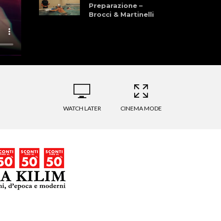
Preparazione –
Brocci & Martinelli
Granfondo dei
Laghi della
Garfagnana 28
Giugno 2026
La Pellegrina Bike
Marathon: Storia,
Cultura, Sport, e
Natura
WATCH LATER
CINEMA MODE