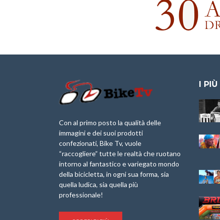
I PIÙ
Granfondo
Aspettando “La
Internazionale
Pellegrina Bike
Briko Torino – 11
Marathon 2025”
Con al primo posto la qualità delle
Maggio 2025 – r
immagini e dei suoi prodotti
IX Ed. “Tra
confezionati, Bike Tv, vuole
Granfondo
Borghi&Castelli” –
“raccogliere” tutte le realtà che ruotano
Internazionale
Anteprima
intorno al fantastico e variegato mondo
Laigueglia 22
della bicicletta, in ogni sua forma, sia
Febbraio 2026
1a Edizione
Granfondo
quella ludica, sia quella più
Minerva Edizioni e
Internazionale San
professionale!
Giancarlo Brocci
Lorenzo Cipressa –
per “Bartali l’Ultimo
Sabato 5 Aprile
Eroico” – r
2025