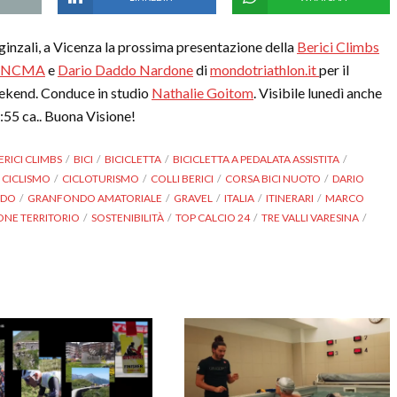
inzali, a Vicenza la prossima presentazione della
Berici Climbs
ANCMA
e
Dario Daddo Nardone
di
mondotriathlon.it
per il
ekend. Conduce in studio
Nathalie Goitom
. Visibile lunedì anche
8:55 ca.. Buona Visione!
ERICI CLIMBS
BICI
BICICLETTA
BICICLETTA A PEDALATA ASSISTITA
CICLISMO
CICLOTURISMO
COLLI BERICI
CORSA BICI NUOTO
DARIO
NDO
GRANFONDO AMATORIALE
GRAVEL
ITALIA
ITINERARI
MARCO
NE TERRITORIO
SOSTENIBILITÀ
TOP CALCIO 24
TRE VALLI VARESINA