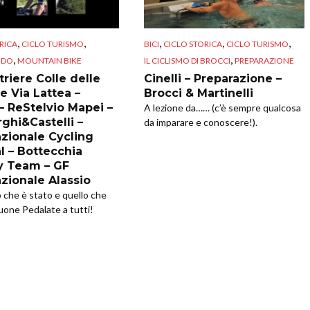
,
,
,
,
,
RICA
CICLO TURISMO
BICI
CICLO STORICA
CICLO TURISMO
,
,
NDO
MOUNTAIN BIKE
IL CICLISMO DI BROCCI
PREPARAZIONE
riere Colle delle
Cinelli – Preparazione –
e Via Lattea –
Brocci & Martinelli
 – ReStelvio Mapei –
A lezione da…… (c’è sempre qualcosa
ghi&Castelli –
da imparare e conoscere!).
azionale Cycling
l – Bottecchia
y Team – GF
azionale Alassio
o che è stato e quello che
uone Pedalate a tutti!