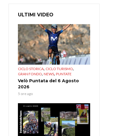
ULTIMI VIDEO
,
,
CICLO STORICA
CICLO TURISMO
,
,
GRAN FONDO
NEWS
PUNTATE
Velò Puntata del 6 Agosto
2026
5 ore ago