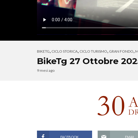
,
,
,
,
BIKETG
CICLO STORICA
CICLO TURISMO
GRAN FONDO
M
BikeTg 27 Ottobre 202
9 mesi ago
FACEBOOK
EMAIL