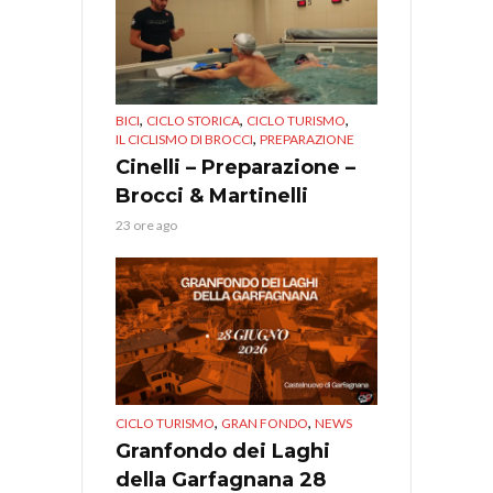
,
,
,
BICI
CICLO STORICA
CICLO TURISMO
,
IL CICLISMO DI BROCCI
PREPARAZIONE
Cinelli – Preparazione –
Brocci & Martinelli
23 ore ago
,
,
CICLO TURISMO
GRAN FONDO
NEWS
Granfondo dei Laghi
della Garfagnana 28