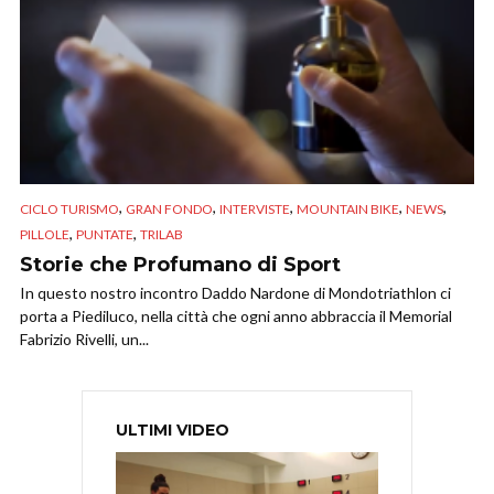
,
,
,
,
,
CICLO TURISMO
GRAN FONDO
INTERVISTE
MOUNTAIN BIKE
NEWS
,
,
PILLOLE
PUNTATE
TRILAB
Storie che Profumano di Sport
In questo nostro incontro Daddo Nardone di Mondotriathlon ci
porta a Piediluco, nella città che ogni anno abbraccia il Memorial
Fabrizio Rivelli, un...
ULTIMI VIDEO