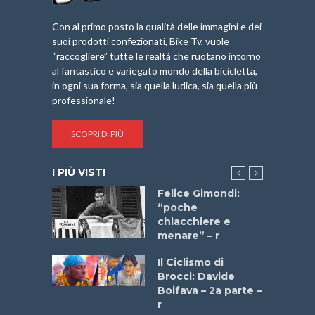
Con al primo posto la qualità delle immagini e dei
suoi prodotti confezionati, Bike Tv, vuole
“raccogliere” tutte le realtà che ruotano intorno
al fantastico e variegato mondo della bicicletta,
in ogni sua forma, sia quella ludica, sia quella più
professionale!
SCOPRI DI PIÙ
I PIÙ VISTI
do “La
Felice Gimondi:
a Bike
“poche
 2025”
chiacchiere e
menare” – r
a
Il Ciclismo di
stelli” –
Brocci: Davide
a
Boifava – 2a parte –
r