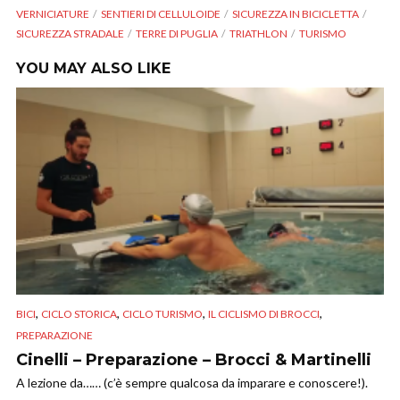
VERNICIATURE
SENTIERI DI CELLULOIDE
SICUREZZA IN BICICLETTA
SICUREZZA STRADALE
TERRE DI PUGLIA
TRIATHLON
TURISMO
YOU MAY ALSO LIKE
,
,
,
,
BICI
CICLO STORICA
CICLO TURISMO
IL CICLISMO DI BROCCI
PREPARAZIONE
Cinelli – Preparazione – Brocci & Martinelli
A lezione da…… (c’è sempre qualcosa da imparare e conoscere!).