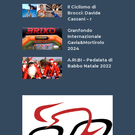
ne
Il Ciclismo di
o
Brocci: Davide
onale San
Cassani – r
ipressa –
Aprile
Granfondo
Internazionale
Gavia&Mortirolo
e Sea –
2024
dei Poeti
A.RI.BI – Pedalata di
Babbo Natale 2022
La
 verde”