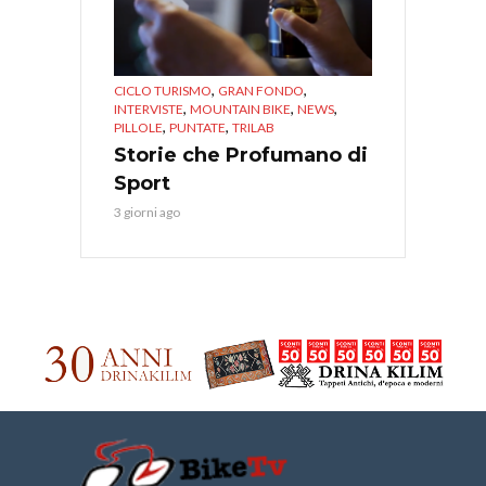
,
,
CICLO TURISMO
GRAN FONDO
,
,
,
INTERVISTE
MOUNTAIN BIKE
NEWS
,
,
PILLOLE
PUNTATE
TRILAB
Storie che Profumano di
Sport
3 giorni ago