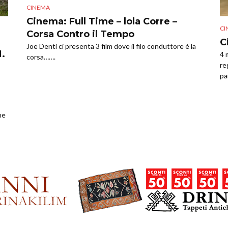
CINEMA
Cinema: Full Time – lola Corre –
CI
Corsa Contro il Tempo
C
Joe Denti ci presenta 3 film dove il filo conduttore è la
M.
4 
corsa…….
re
pa
ne