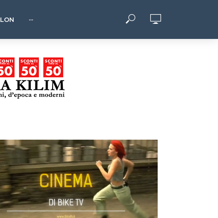
HLON
···