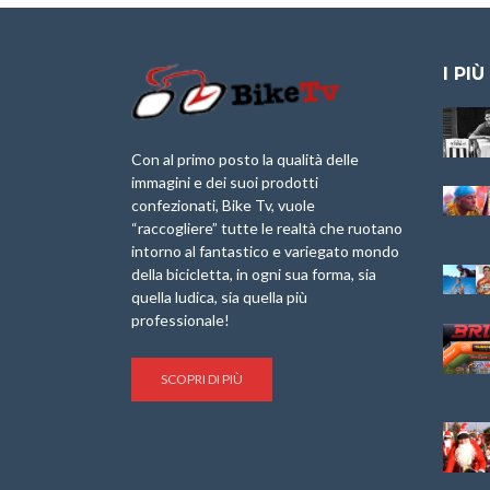
I PIÙ
Granfondo
Aspettando “La
Internazionale
Pellegrina Bike
Laigueglia 22
Marathon 2025”
Con al primo posto la qualità delle
Febbraio 2026
immagini e dei suoi prodotti
IX Ed. “Tra
confezionati, Bike Tv, vuole
Granfondo
Borghi&Castelli” –
“raccogliere” tutte le realtà che ruotano
Internazionale
Anteprima
intorno al fantastico e variegato mondo
Briko Torino – 11
della bicicletta, in ogni sua forma, sia
Maggio 2025 – r
1a Edizione
Granfondo
quella ludica, sia quella più
Minerva Edizioni e
Internazionale San
professionale!
Giancarlo Brocci
Lorenzo Cipressa –
per “Bartali l’Ultimo
Sabato 5 Aprile
Eroico” – r
2025
SCOPRI DI PIÙ
Sulle Strade di
Life on the Sea –
Graziano Battistini
Nel Golfo dei Poeti
Cinema: “La
Il Ciclismo di Brocci