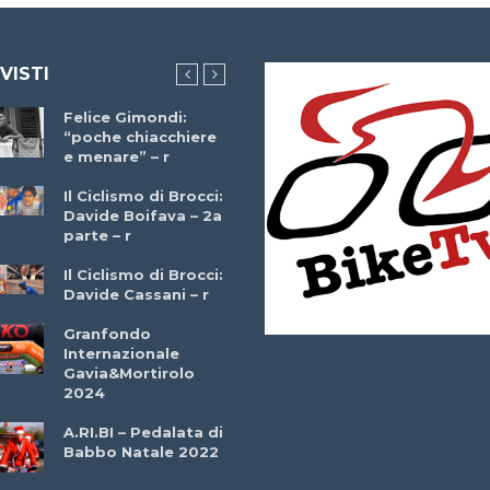
 VISTI
Felice Gimondi:
Brocci Incontra
“poche chiacchiere
Giuseppe Martinell
e menare” – r
– r
Il Ciclismo di Brocci:
Davide Boifava – 2a
Che cos’è il
parte – r
triathlon? Con
Simone Diamantini
Il Ciclismo di Brocci:
– r
Davide Cassani – r
2a BITRAIL 23
Granfondo
Marzo 2025 – Bosc
Internazionale
Comunale di
Gavia&Mortirolo
Bitonto (Ba)
2024
Ottavio Bottechia 
A.RI.BI – Pedalata di
Versione Integrale 
Babbo Natale 2022
r