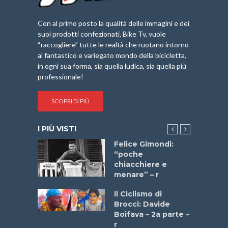
Con al primo posto la qualità delle immagini e dei
suoi prodotti confezionati, Bike Tv, vuole
“raccogliere” tutte le realtà che ruotano intorno
al fantastico e variegato mondo della bicicletta,
in ogni sua forma, sia quella ludica, sia quella più
professionale!
SCOPRI DI PIÙ
I PIÙ VISTI
do “La
Felice Gimondi:
a Bike
“poche
 2025”
chiacchiere e
menare” – r
a
Il Ciclismo di
stelli” –
Brocci: Davide
a
Boifava – 2a parte –
r