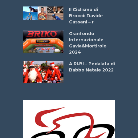
ne
Il Ciclismo di
o
Brocci: Davide
onale San
Cassani – r
ipressa –
Aprile
Granfondo
Internazionale
Gavia&Mortirolo
e Sea –
2024
dei Poeti
A.RI.BI – Pedalata di
Babbo Natale 2022
La
 verde”