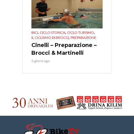
,
,
,
BICI
CICLO STORICA
CICLO TURISMO
,
IL CICLISMO DI BROCCI
PREPARAZIONE
Cinelli – Preparazione –
Brocci & Martinelli
3 giorni ago