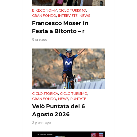
,
,
BIKECONOMY
CICLO TURISMO
,
,
GRAN FONDO
INTERVISTE
NEWS
Francesco Moser in
Festa a Bitonto – r
8 ore ago
,
,
CICLO STORICA
CICLO TURISMO
,
,
GRAN FONDO
NEWS
PUNTATE
Velò Puntata del 6
Agosto 2026
2 giorni ago