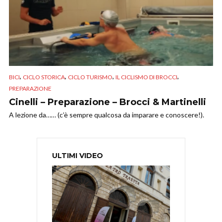
,
,
,
,
BICI
CICLO STORICA
CICLO TURISMO
IL CICLISMO DI BROCCI
PREPARAZIONE
Cinelli – Preparazione – Brocci & Martinelli
A lezione da…… (c’è sempre qualcosa da imparare e conoscere!).
ULTIMI VIDEO