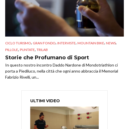
,
,
,
,
,
CICLO TURISMO
GRAN FONDO
INTERVISTE
MOUNTAIN BIKE
NEWS
,
,
PILLOLE
PUNTATE
TRILAB
Storie che Profumano di Sport
In questo nostro incontro Daddo Nardone di Mondotriathlon ci
porta a Piediluco, nella città che ogni anno abbraccia il Memorial
Fabrizio Rivelli, un...
ULTIMI VIDEO