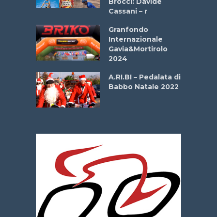
Brocci: Davide
onale San
Cassani – r
ipressa –
Aprile
Granfondo
Internazionale
Gavia&Mortirolo
e Sea –
2024
dei Poeti
A.RI.BI – Pedalata di
Babbo Natale 2022
La
 verde”