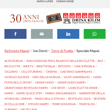
WATCH LATER
CINEMA MODE
ReStelvio Mapei
– Joe Denti –
Terre di Puglia
– Speciale Mapei.
ALTA MURGIA
ASSOCIAZIONE PER IL RILANCIO DELLA BICICLETTA
BICI
BICICLETTA
BIKETV
BIKETVITALIA
BITONTO
CIAK SI PEDALA
CICLISMO
CICLOTURISMO
CINEMA
GAETANO GIAMPALMO
GIORGIO SQUINZI
GIRO DELLA MURGIA
GIUSY GIAMPALMO
GRAN
FESTA DELLO SPORT
GRANFONDO
GRANFONDO MAPEI
GRANFONDO RESTELVIO MAPEI
JOE DENTI
LA BICICLETTA VERDE
MAPEI
MAPEI QUICK STEP
MARIO ZANGARANDO
NARRATORE DELLA
STORIA DEL CINEMA
PASSO DELLO STELVIO
RESTELVIO 2024
SENTIERI
DI CELLULOIDE
STELVIO MAPEI
TERRE DI MURGIA
TRIATHLON
TURISMO
VALTELLINA