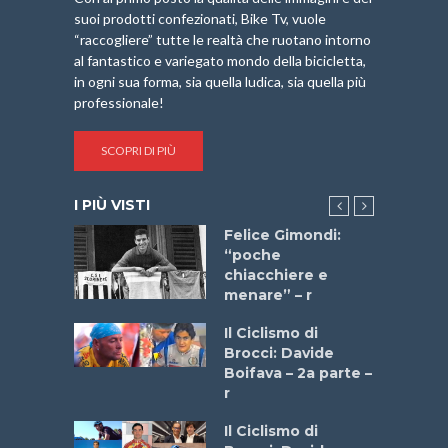
suoi prodotti confezionati, Bike Tv, vuole
“raccogliere” tutte le realtà che ruotano intorno
al fantastico e variegato mondo della bicicletta,
in ogni sua forma, sia quella ludica, sia quella più
professionale!
SCOPRI DI PIÙ
I PIÙ VISTI
do “La
Felice Gimondi:
a Bike
“poche
 2025”
chiacchiere e
menare” – r
a
Il Ciclismo di
stelli” –
Brocci: Davide
a
Boifava – 2a parte –
r
ne
Il Ciclismo di
o