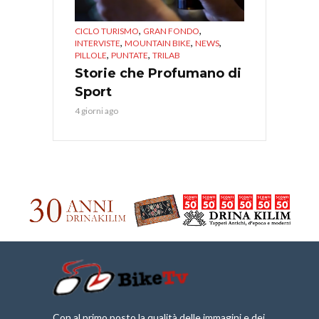
,
,
CICLO TURISMO
GRAN FONDO
,
,
,
INTERVISTE
MOUNTAIN BIKE
NEWS
,
,
PILLOLE
PUNTATE
TRILAB
Storie che Profumano di
Sport
4 giorni ago
Con al primo posto la qualità delle immagini e dei