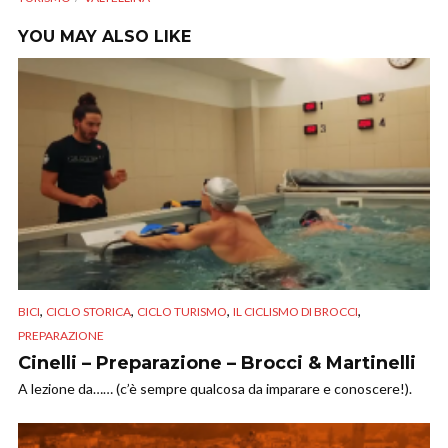
YOU MAY ALSO LIKE
,
,
,
,
BICI
CICLO STORICA
CICLO TURISMO
IL CICLISMO DI BROCCI
PREPARAZIONE
Cinelli – Preparazione – Brocci & Martinelli
A lezione da…… (c’è sempre qualcosa da imparare e conoscere!).