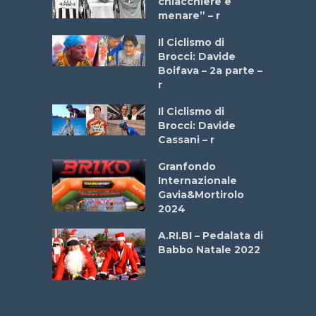
 2025”
chiacchiere e
menare” – r
a
Il Ciclismo di
stelli” –
Brocci: Davide
a
Boifava – 2a parte –
r
ne
Il Ciclismo di
o
Brocci: Davide
onale San
Cassani – r
ipressa –
Aprile
Granfondo
Internazionale
Gavia&Mortirolo
e Sea –
2024
dei Poeti
A.RI.BI – Pedalata di
Babbo Natale 2022
La
 verde”