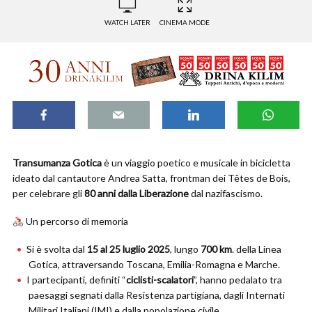
WATCH LATER
CINEMA MODE
Transumanza Gotica
è un viaggio poetico e musicale in bicicletta
ideato dal cantautore Andrea Satta, frontman dei Têtes de Bois,
per celebrare gli
80 anni dalla Liberazione
dal nazifascismo.
Un percorso di memoria
Si è svolta dal
15 al 25 luglio 2025
, lungo
700 km
. della Linea
Gotica, attraversando Toscana, Emilia-Romagna e Marche.
I partecipanti, definiti “
ciclisti-scalatori
”, hanno pedalato tra
paesaggi segnati dalla Resistenza partigiana, dagli Internati
Militari Italiani (IMI) e dalla popolazione civile.