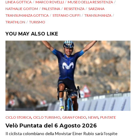
LINEA GOTTICA
MARCO ROVELLI
MUSEO DELLA RESISTENZA
NATHALIE GOITOM
PALESTINA
RESISTENZA
SARZANA
TRANSUMANZA GOTTICA
STEFANO CIUFFI
TRANSUMANZA
TRIATHLON
TURISMO
YOU MAY ALSO LIKE
,
,
,
,
CICLO STORICA
CICLO TURISMO
GRAN FONDO
NEWS
PUNTATE
Velò Puntata del 6 Agosto 2026
Il ciclista colombiano della Movistar Einer Rubio sarà l’ospite