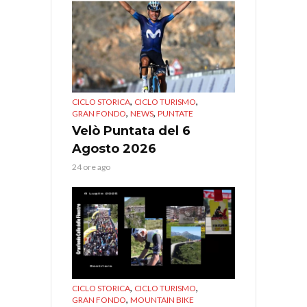
,
,
CICLO STORICA
CICLO TURISMO
,
,
GRAN FONDO
NEWS
PUNTATE
Velò Puntata del 6
Agosto 2026
24 ore ago
,
,
CICLO STORICA
CICLO TURISMO
,
GRAN FONDO
MOUNTAIN BIKE