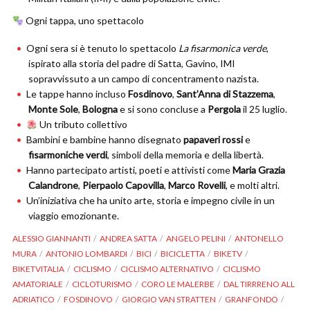
Ogni tappa, uno spettacolo
Ogni sera si è tenuto lo spettacolo
La fisarmonica verde
,
ispirato alla storia del padre di Satta, Gavino, IMI
sopravvissuto a un campo di concentramento nazista.
Le tappe hanno incluso
Fosdinovo
,
Sant’Anna di Stazzema
,
Monte Sole
,
Bologna
e si sono concluse a
Pergola
il 25 luglio.
Un tributo collettivo
Bambini e bambine hanno disegnato
papaveri rossi
e
fisarmoniche verdi
, simboli della memoria e della libertà.
Hanno partecipato artisti, poeti e attivisti come
Maria Grazia
Calandrone
,
Pierpaolo Capovilla
,
Marco Rovelli
, e molti altri.
Un’iniziativa che ha unito arte, storia e impegno civile in un
viaggio emozionante.
ALESSIO GIANNANTI
ANDREA SATTA
ANGELO PELINI
ANTONELLO
MURA
ANTONIO LOMBARDI
BICI
BICICLETTA
BIKETV
BIKETVITALIA
CICLISMO
CICLISMO ALTERNATIVO
CICLISMO
AMATORIALE
CICLOTURISMO
CORO LE MALERBE
DAL TIRRRENO ALL
ADRIATICO
FOSDINOVO
GIORGIO VAN STRATTEN
GRANFONDO