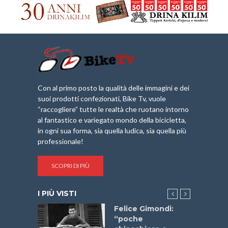
Con al primo posto la qualità delle immagini e dei
suoi prodotti confezionati, Bike Tv, vuole
“raccogliere” tutte le realtà che ruotano intorno
al fantastico e variegato mondo della bicicletta,
in ogni sua forma, sia quella ludica, sia quella più
professionale!
SCOPRI DI PIÙ
I PIÙ VISTI
do “La
Felice Gimondi:
a Bike
“poche