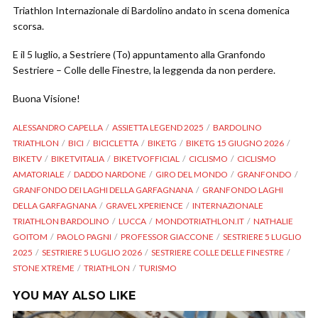
Triathlon Internazionale di Bardolino andato in scena domenica
scorsa.
E il 5 luglio, a Sestriere (To) appuntamento alla Granfondo
Sestriere – Colle delle Finestre, la leggenda da non perdere.
Buona Visione!
ALESSANDRO CAPELLA
ASSIETTA LEGEND 2025
BARDOLINO
TRIATHLON
BICI
BICICLETTA
BIKETG
BIKETG 15 GIUGNO 2026
BIKETV
BIKETVITALIA
BIKETVOFFICIAL
CICLISMO
CICLISMO
AMATORIALE
DADDO NARDONE
GIRO DEL MONDO
GRANFONDO
GRANFONDO DEI LAGHI DELLA GARFAGNANA
GRANFONDO LAGHI
DELLA GARFAGNANA
GRAVEL XPERIENCE
INTERNAZIONALE
TRIATHLON BARDOLINO
LUCCA
MONDOTRIATHLON.IT
NATHALIE
GOITOM
PAOLO PAGNI
PROFESSOR GIACCONE
SESTRIERE 5 LUGLIO
2025
SESTRIERE 5 LUGLIO 2026
SESTRIERE COLLE DELLE FINESTRE
STONE XTREME
TRIATHLON
TURISMO
YOU MAY ALSO LIKE