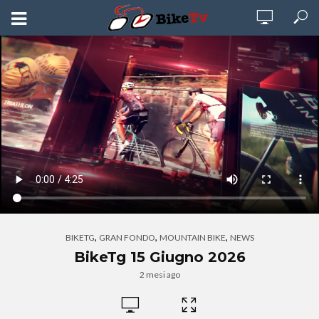
,
,
,
BIKETG
GRAN FONDO
MOUNTAIN BIKE
NEWS
BikeTg 15 Giugno 2026
2 mesi ago