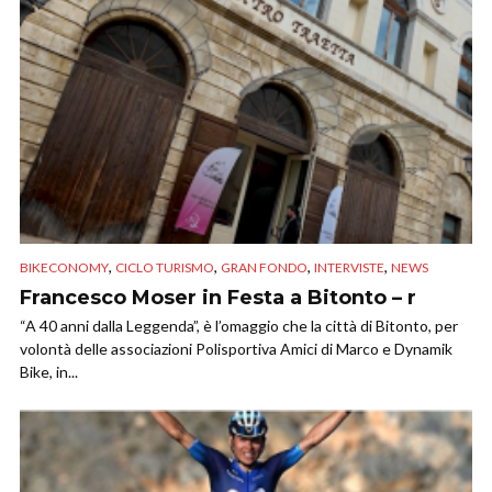
,
,
,
,
BIKECONOMY
CICLO TURISMO
GRAN FONDO
INTERVISTE
NEWS
Francesco Moser in Festa a Bitonto – r
“A 40 anni dalla Leggenda”, è l’omaggio che la città di Bitonto, per
volontà delle associazioni Polisportiva Amici di Marco e Dynamik
Bike, in...