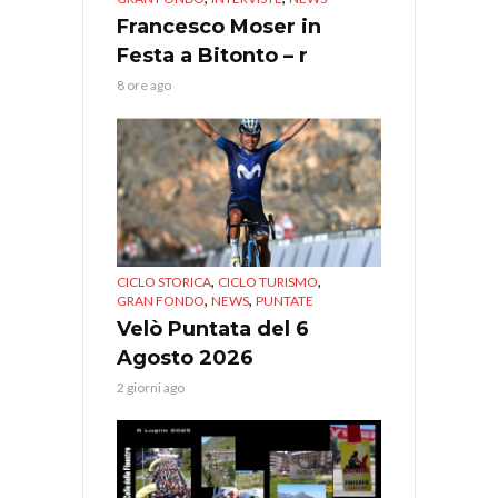
Francesco Moser in
Festa a Bitonto – r
8 ore ago
,
,
CICLO STORICA
CICLO TURISMO
,
,
GRAN FONDO
NEWS
PUNTATE
Velò Puntata del 6
Agosto 2026
2 giorni ago