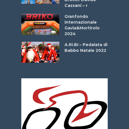
onale San
Cassani – r
ipressa –
Aprile
Granfondo
Internazionale
Gavia&Mortirolo
e Sea –
2024
dei Poeti
A.RI.BI – Pedalata di
Babbo Natale 2022
La
 verde”