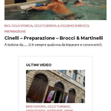
,
,
,
,
BICI
CICLO STORICA
CICLO TURISMO
IL CICLISMO DI BROCCI
PREPARAZIONE
Cinelli – Preparazione – Brocci & Martinelli
A lezione da…… (c’è sempre qualcosa da imparare e conoscere!).
ULTIMI VIDEO
,
,
BIKECONOMY
CICLO TURISMO
,
,
GRAN FONDO
INTERVISTE
NEWS