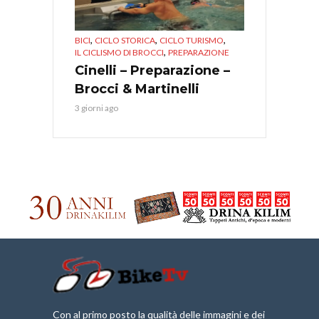
,
,
,
BICI
CICLO STORICA
CICLO TURISMO
,
IL CICLISMO DI BROCCI
PREPARAZIONE
Cinelli – Preparazione –
Brocci & Martinelli
3 giorni ago
Con al primo posto la qualità delle immagini e dei