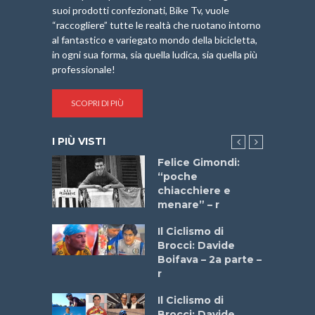
suoi prodotti confezionati, Bike Tv, vuole
“raccogliere” tutte le realtà che ruotano intorno
al fantastico e variegato mondo della bicicletta,
in ogni sua forma, sia quella ludica, sia quella più
professionale!
SCOPRI DI PIÙ
I PIÙ VISTI
do “La
Felice Gimondi:
a Bike
“poche
 2025”
chiacchiere e
menare” – r
a
Il Ciclismo di
stelli” –
Brocci: Davide
a
Boifava – 2a parte –
r
ne
Il Ciclismo di
o
Brocci: Davide