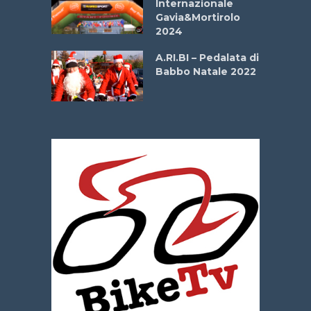
Internazionale
Gavia&Mortirolo
e Sea –
2024
dei Poeti
A.RI.BI – Pedalata di
Babbo Natale 2022
La
 verde”