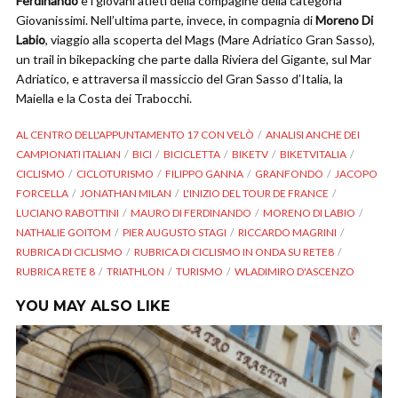
Ferdinando
e i giovani atleti della compagine della categoria
Giovanissimi. Nell’ultima parte, invece, in compagnia di
Moreno Di
Labio
, viaggio alla scoperta del Mags (Mare Adriatico Gran Sasso),
un trail in bikepacking che parte dalla Riviera del Gigante, sul Mar
Adriatico, e attraversa il massiccio del Gran Sasso d’Italia, la
Maiella e la Costa dei Trabocchi.
AL CENTRO DELL'APPUNTAMENTO 17 CON VELÒ
ANALISI ANCHE DEI
CAMPIONATI ITALIAN
BICI
BICICLETTA
BIKETV
BIKETVITALIA
CICLISMO
CICLOTURISMO
FILIPPO GANNA
GRANFONDO
JACOPO
FORCELLA
JONATHAN MILAN
L'INIZIO DEL TOUR DE FRANCE
LUCIANO RABOTTINI
MAURO DI FERDINANDO
MORENO DI LABIO
NATHALIE GOITOM
PIER AUGUSTO STAGI
RICCARDO MAGRINI
RUBRICA DI CICLISMO
RUBRICA DI CICLISMO IN ONDA SU RETE8
RUBRICA RETE 8
TRIATHLON
TURISMO
WLADIMIRO D'ASCENZO
YOU MAY ALSO LIKE