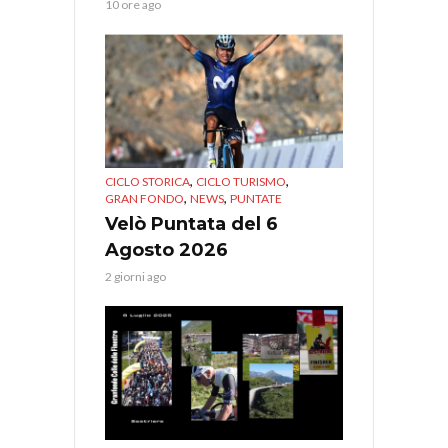
10 ore ago
,
,
CICLO STORICA
CICLO TURISMO
,
,
GRAN FONDO
NEWS
PUNTATE
Velò Puntata del 6
Agosto 2026
2 giorni ago