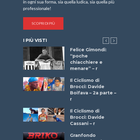
in ogni sua forma, sia quella ludica, sia quella più
professionale!
SCOPRI DI PIÙ
I PIÙ VISTI
do “La
Felice Gimondi:
a Bike
“poche
 2025”
chiacchiere e
menare” – r
a
Il Ciclismo di
stelli” –
Brocci: Davide
a
Boifava – 2a parte –
r
ne
Il Ciclismo di
o
Brocci: Davide
onale San
Cassani – r
ipressa –
Aprile
Granfondo