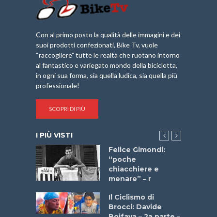
Con al primo posto la qualità delle immagini e dei
suoi prodotti confezionati, Bike Tv, vuole
“raccogliere” tutte le realtà che ruotano intorno
al fantastico e variegato mondo della bicicletta,
in ogni sua forma, sia quella ludica, sia quella più
professionale!
SCOPRI DI PIÙ
I PIÙ VISTI
do “La
Felice Gimondi:
a Bike
“poche
 2025”
chiacchiere e
menare” – r
a
Il Ciclismo di
stelli” –
Brocci: Davide
a
Boifava – 2a parte –