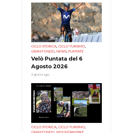
,
,
CICLO STORICA
CICLO TURISMO
,
,
GRAN FONDO
NEWS
PUNTATE
Velò Puntata del 6
Agosto 2026
3 giorni ago
,
,
CICLO STORICA
CICLO TURISMO
,
GRAN FONDO
MOUNTAIN BIKE