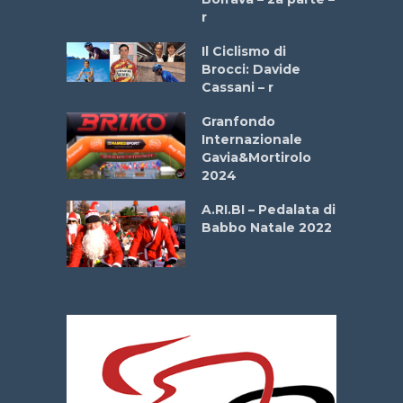
r
ne
Il Ciclismo di
o
Brocci: Davide
onale San
Cassani – r
ipressa –
Aprile
Granfondo
Internazionale
Gavia&Mortirolo
e Sea –
2024
dei Poeti
A.RI.BI – Pedalata di
Babbo Natale 2022
La
 verde”