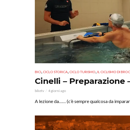
,
,
,
BICI
CICLO STORICA
CICLO TURISMO
IL CICLISMO DI BRO
Cinelli – Preparazione 
biketv
4 giorni ago
A lezione da…… (c’è sempre qualcosa da imparar