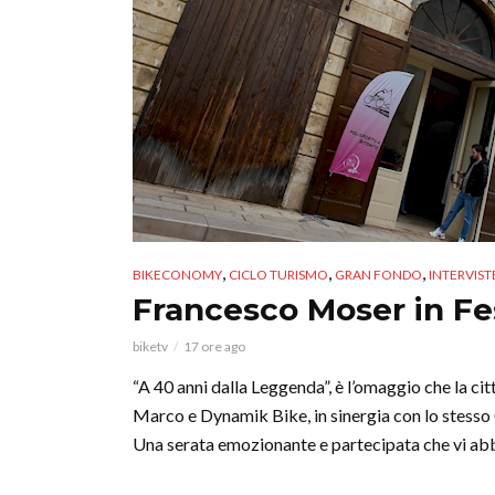
,
,
,
BIKECONOMY
CICLO TURISMO
GRAN FONDO
INTERVIST
Francesco Moser in Fes
biketv
17 ore ago
“A 40 anni dalla Leggenda”, è l’omaggio che la cit
Marco e Dynamik Bike, in sinergia con lo stesso
Una serata emozionante e partecipata che vi abb