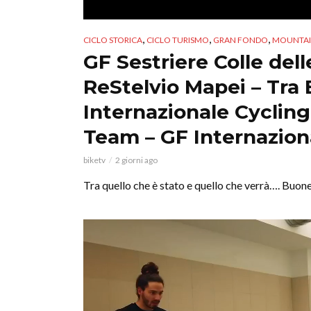
,
,
,
CICLO STORICA
CICLO TURISMO
GRAN FONDO
MOUNTAI
GF Sestriere Colle dell
ReStelvio Mapei – Tra 
Internazionale Cycling
Team – GF Internazion
biketv
2 giorni ago
Tra quello che è stato e quello che verrà…. Buone