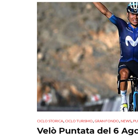
,
,
,
,
CICLO STORICA
CICLO TURISMO
GRAN FONDO
NEWS
PU
Velò Puntata del 6 Ag