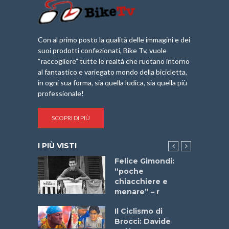
Con al primo posto la qualità delle immagini e dei
suoi prodotti confezionati, Bike Tv, vuole
“raccogliere” tutte le realtà che ruotano intorno
al fantastico e variegato mondo della bicicletta,
in ogni sua forma, sia quella ludica, sia quella più
professionale!
SCOPRI DI PIÙ
I PIÙ VISTI
do “La
Felice Gimondi:
a Bike
“poche
 2025”
chiacchiere e
menare” – r
a
Il Ciclismo di
stelli” –
Brocci: Davide
a