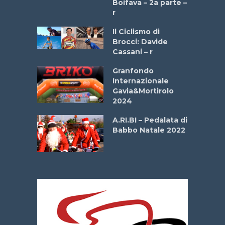
Boifava – 2a parte –
r
ne
Il Ciclismo di
o
Brocci: Davide
onale San
Cassani – r
ipressa –
Aprile
Granfondo
Internazionale
Gavia&Mortirolo
e Sea –
2024
dei Poeti
A.RI.BI – Pedalata di
Babbo Natale 2022
La
 verde”