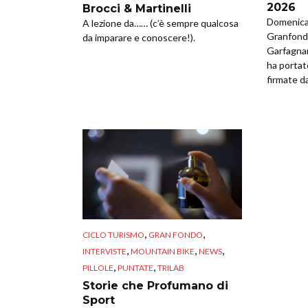
2026
Brocci & Martinelli
Domenica 
A lezione da…… (c’è sempre qualcosa
Granfondo
da imparare e conoscere!).
Garfagna
ha portat
firmate da
,
,
CICLO TURISMO
GRAN FONDO
,
,
,
INTERVISTE
MOUNTAIN BIKE
NEWS
,
,
PILLOLE
PUNTATE
TRILAB
Storie che Profumano di
Sport