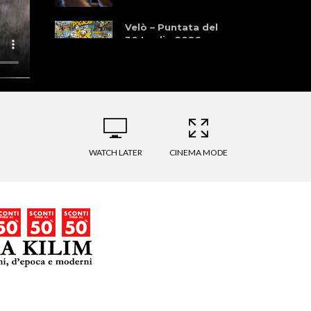
Velò – Puntata del
30 Luglio 2026
WATCH LATER
CINEMA MODE