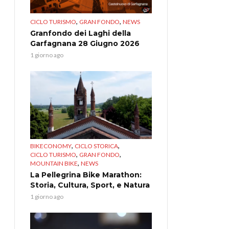
,
,
CICLO TURISMO
GRAN FONDO
NEWS
Granfondo dei Laghi della
Garfagnana 28 Giugno 2026
1 giorno ago
,
,
BIKECONOMY
CICLO STORICA
,
,
CICLO TURISMO
GRAN FONDO
,
MOUNTAIN BIKE
NEWS
La Pellegrina Bike Marathon:
Storia, Cultura, Sport, e Natura
1 giorno ago