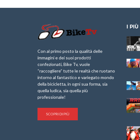
I PIÙ
Granfondo
Aspettando “La
Internazionale
Pellegrina Bike
Laigueglia 22
Marathon 2025”
Con al primo posto la qualità delle
Febbraio 2026
immagini e dei suoi prodotti
IX Ed. “Tra
confezionati, Bike Tv, vuole
Granfondo
Borghi&Castelli” –
“raccogliere” tutte le realtà che ruotano
Internazionale
Anteprima
intorno al fantastico e variegato mondo
Briko Torino – 11
della bicicletta, in ogni sua forma, sia
Maggio 2025 – r
1a Edizione
Granfondo
quella ludica, sia quella più
Minerva Edizioni e
Internazionale San
professionale!
Giancarlo Brocci
Lorenzo Cipressa –
per “Bartali l’Ultimo
Sabato 5 Aprile
Eroico” – r
2025
SCOPRI DI PIÙ
Sulle Strade di
Life on the Sea –
Graziano Battistini
Nel Golfo dei Poeti