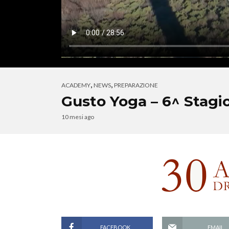
,
,
ACADEMY
NEWS
PREPARAZIONE
Gusto Yoga – 6^ Stagi
10 mesi ago
FACEBOOK
EMAIL