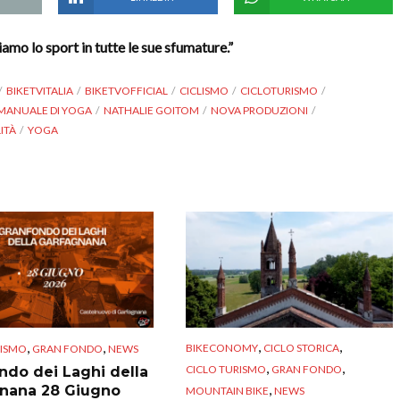
mo lo sport in tutte le sue sfumature.”
BIKETVITALIA
BIKETVOFFICIAL
CICLISMO
CICLOTURISMO
MANUALE DI YOGA
NATHALIE GOITOM
NOVA PRODUZIONI
LITÀ
YOGA
,
,
,
,
BIKECONOMY
CICLO STORICA
RISMO
GRAN FONDO
NEWS
,
,
CICLO TURISMO
GRAN FONDO
ndo dei Laghi della
,
nana 28 Giugno
MOUNTAIN BIKE
NEWS