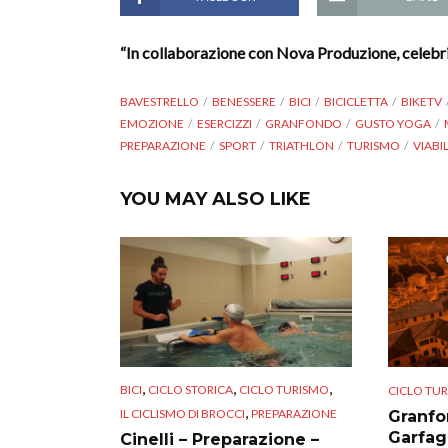
“In collaborazione con Nova Produzione, celebria
BAVESTRELLO
BENESSERE
BICI
BICICLETTA
BIKETV
EMOZIONE
ESERCIZZI
GRANFONDO
GUSTO YOGA
PREPARAZIONE
SPORT
TRIATHLON
TURISMO
VIABI
YOU MAY ALSO LIKE
,
,
,
BICI
CICLO STORICA
CICLO TURISMO
CICLO TU
,
IL CICLISMO DI BROCCI
PREPARAZIONE
Granfo
Garfag
Cinelli – Preparazione –