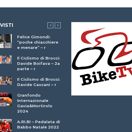
 VISTI
Felice Gimondi:
Brocci Incontra
“poche chiacchiere
Giuseppe Martinell
e menare” – r
– r
Il Ciclismo di Brocci:
Davide Boifava – 2a
Che cos’è il
parte – r
triathlon? Con
Simone Diamantini
Il Ciclismo di Brocci:
– r
Davide Cassani – r
2a BITRAIL 23
Granfondo
Marzo 2025 – Bosc
Internazionale
Comunale di
Gavia&Mortirolo
Bitonto (Ba)
2024
Ottavio Bottechia 
A.RI.BI – Pedalata di
Versione Integrale 
Babbo Natale 2022
r