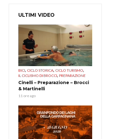
ULTIMI VIDEO
,
,
,
BICI
CICLO STORICA
CICLO TURISMO
,
IL CICLISMO DI BROCCI
PREPARAZIONE
Cinelli – Preparazione – Brocci
& Martinelli
11 ore ago