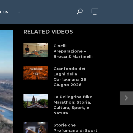
HLON
···
RELATED VIDEOS
Cinelli –
Preparazione –
Brocci & Martinelli
Granfondo dei
Laghi della
Garfagnana 28
Giugno 2026
La Pellegrina Bike
Marathon: Storia,
Cultura, Sport, e
Natura
Storie che
Profumano di Sport