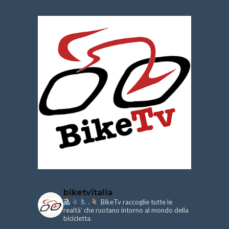
biketvitalia
.
BikeTv raccoglie tutte le
realtà’ che ruotano intorno al mondo della
bicicletta.