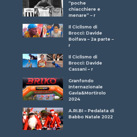
a Bike
“poche
 2025”
chiacchiere e
menare” – r
a
Il Ciclismo di
stelli” –
Brocci: Davide
a
Boifava – 2a parte –
r
ne
Il Ciclismo di
o
Brocci: Davide
onale San
Cassani – r
ipressa –
Aprile
Granfondo
Internazionale
Gavia&Mortirolo
e Sea –
2024
dei Poeti
A.RI.BI – Pedalata di
Babbo Natale 2022
La
 verde”