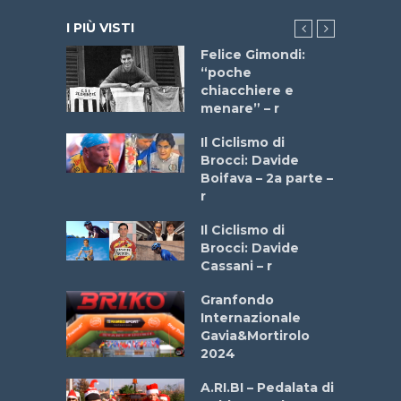
I PIÙ VISTI
do “La
Felice Gimondi:
a Bike
“poche
 2025”
chiacchiere e
menare” – r
a
Il Ciclismo di
stelli” –
Brocci: Davide
a
Boifava – 2a parte –
r
ne
Il Ciclismo di
o
Brocci: Davide
onale San
Cassani – r
ipressa –
Aprile
Granfondo
Internazionale
Gavia&Mortirolo
e Sea –
2024
dei Poeti
A.RI.BI – Pedalata di