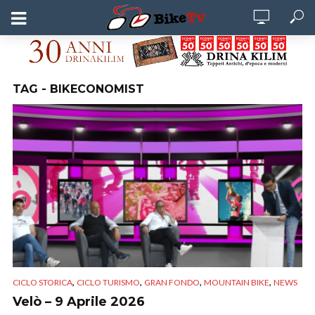
TAG - BIKECONOMIST
,
,
,
,
CICLO STORICA
CICLO TURISMO
GRAN FONDO
MOUNTAIN BIKE
NEWS
Velò – 9 Aprile 2026