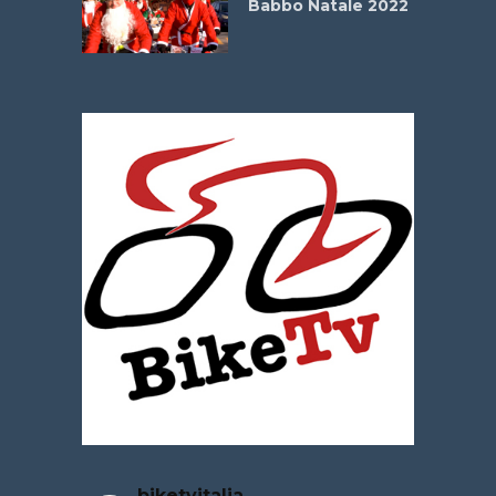
Babbo Natale 2022
La
 verde”
biketvitalia