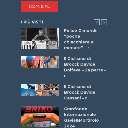
SCOPRI DI PIÙ
I PIÙ VISTI
do “La
Felice Gimondi:
a Bike
“poche
 2025”
chiacchiere e
menare” – r
a
Il Ciclismo di
stelli” –
Brocci: Davide
a
Boifava – 2a parte –
r
ne
Il Ciclismo di
o
Brocci: Davide
onale San
Cassani – r
ipressa –
Aprile
Granfondo
Internazionale
Gavia&Mortirolo
e Sea –
2024