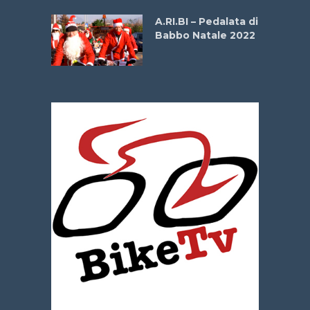
dei Poeti
A.RI.BI – Pedalata di
Babbo Natale 2022
La
 verde”