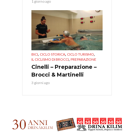
1 giorno ago
,
,
,
BICI
CICLO STORICA
CICLO TURISMO
,
IL CICLISMO DI BROCCI
PREPARAZIONE
Cinelli – Preparazione –
Brocci & Martinelli
3 giorni ago