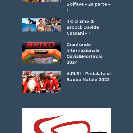
a
Boifava – 2a parte –
r
ne
Il Ciclismo di
o
Brocci: Davide
onale San
Cassani – r
ipressa –
Aprile
Granfondo
Internazionale
Gavia&Mortirolo
e Sea –
2024
dei Poeti
A.RI.BI – Pedalata di
Babbo Natale 2022
La
 verde”