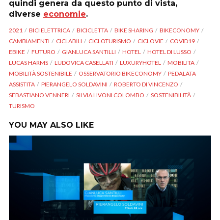
quindi genera da questo punto di vista,
diverse
economie
.
2021
BICI ELETTRICA
BICICLETTA
BIKE SHARING
BIKECONOMY
CAMBIAMENTI
CICLABILI
CICLOTURISMO
CICLOVIE
COVID19
EBIKE
FUTURO
GIANLUCA SANTILLI
HOTEL
HOTEL DI LUSSO
LUCAS HARMS
LUDOVICA CASELLATI
LUXURYHOTEL
MOBILITA
MOBILITÀ SOSTENIBILE
OSSERVATORIO BIKECONOMY
PEDALATA
ASSISTITA
PIERANGELO SOLDAVINI
ROBERTO DI VINCENZO
SEBASTIANO VENNERI
SILVIA LIVONI COLOMBO
SOSTENIBILITÀ
TURISMO
YOU MAY ALSO LIKE