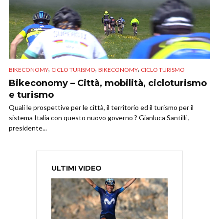
,
,
,
BIKECONOMY
CICLO TURISMO
BIKECONOMY
CICLO TURISMO
Bikeconomy – Città, mobilità, cicloturismo
e turismo
Quali le prospettive per le città, il territorio ed il turismo per il
sistema Italia con questo nuovo governo ? Gianluca Santilli ,
presidente...
ULTIMI VIDEO