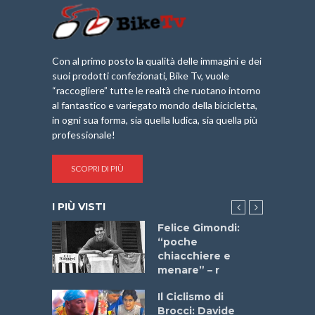
Con al primo posto la qualità delle immagini e dei
suoi prodotti confezionati, Bike Tv, vuole
“raccogliere” tutte le realtà che ruotano intorno
al fantastico e variegato mondo della bicicletta,
in ogni sua forma, sia quella ludica, sia quella più
professionale!
SCOPRI DI PIÙ
I PIÙ VISTI
do “La
Felice Gimondi:
a Bike
“poche
 2025”
chiacchiere e
menare” – r
a
Il Ciclismo di
stelli” –
Brocci: Davide