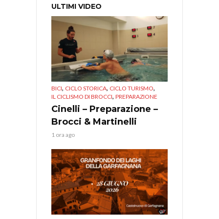
ULTIMI VIDEO
,
,
,
BICI
CICLO STORICA
CICLO TURISMO
,
IL CICLISMO DI BROCCI
PREPARAZIONE
Cinelli – Preparazione –
Brocci & Martinelli
1 ora ago