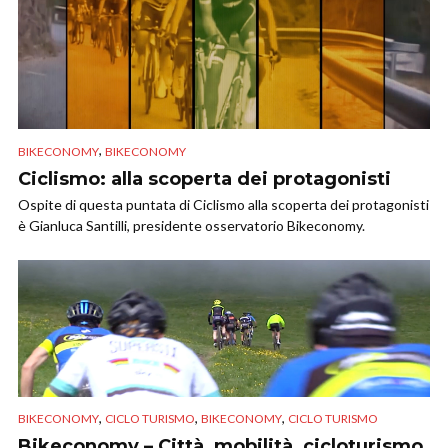
,
BIKECONOMY
BIKECONOMY
Ciclismo: alla scoperta dei protagonisti
Ospite di questa puntata di Ciclismo alla scoperta dei protagonisti
è Gianluca Santilli, presidente osservatorio Bikeconomy.
,
,
,
BIKECONOMY
CICLO TURISMO
BIKECONOMY
CICLO TURISMO
Bikeconomy – Città, mobilità, cicloturismo