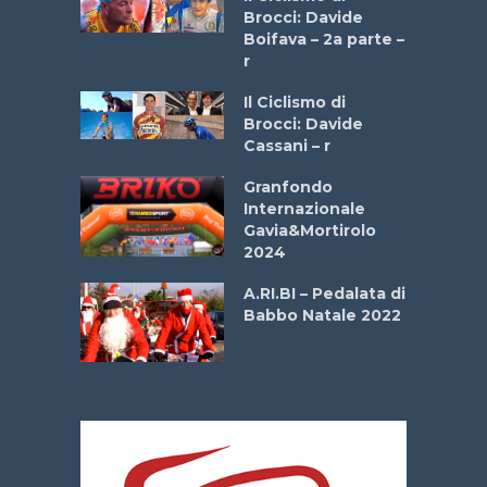
stelli” –
Brocci: Davide
a
Boifava – 2a parte –
r
ne
Il Ciclismo di
o
Brocci: Davide
onale San
Cassani – r
ipressa –
Aprile
Granfondo
Internazionale
Gavia&Mortirolo
e Sea –
2024
dei Poeti
A.RI.BI – Pedalata di
Babbo Natale 2022
La
 verde”