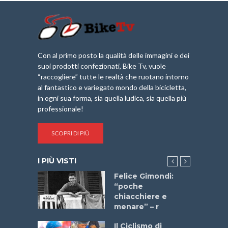
Con al primo posto la qualità delle immagini e dei
suoi prodotti confezionati, Bike Tv, vuole
“raccogliere” tutte le realtà che ruotano intorno
al fantastico e variegato mondo della bicicletta,
in ogni sua forma, sia quella ludica, sia quella più
professionale!
SCOPRI DI PIÙ
I PIÙ VISTI
do “La
Felice Gimondi:
a Bike
“poche
 2025”
chiacchiere e
menare” – r
a
Il Ciclismo di