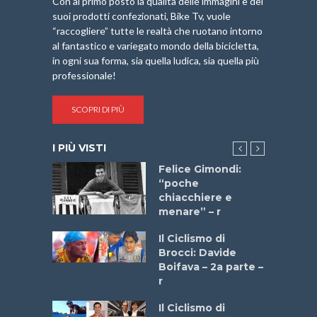
Con al primo posto la qualità delle immagini e dei
suoi prodotti confezionati, Bike Tv, vuole
“raccogliere” tutte le realtà che ruotano intorno
al fantastico e variegato mondo della bicicletta,
in ogni sua forma, sia quella ludica, sia quella più
professionale!
SCOPRI DI PIÙ
I PIÙ VISTI
do “La
Felice Gimondi:
a Bike
“poche
 2025”
chiacchiere e
menare” – r
a
Il Ciclismo di
stelli” –
Brocci: Davide
a
Boifava – 2a parte –
r
ne
Il Ciclismo di
o