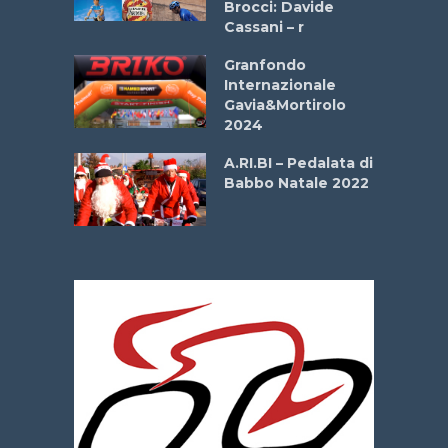
Brocci: Davide
onale San
Cassani – r
ipressa –
Aprile
Granfondo
Internazionale
Gavia&Mortirolo
e Sea –
2024
dei Poeti
A.RI.BI – Pedalata di
Babbo Natale 2022
La
 verde”