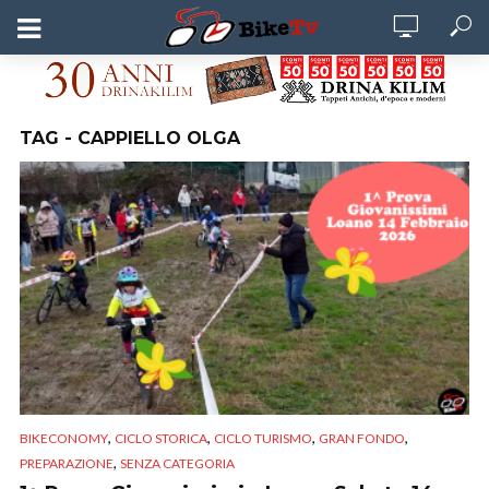
TAG - CAPPIELLO OLGA
,
,
,
,
BIKECONOMY
CICLO STORICA
CICLO TURISMO
GRAN FONDO
,
PREPARAZIONE
SENZA CATEGORIA