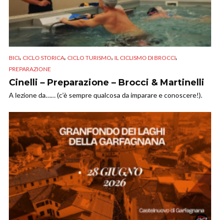
,
,
,
,
BICI
CICLO STORICA
CICLO TURISMO
IL CICLISMO DI BROCCI
PREPARAZIONE
Cinelli – Preparazione – Brocci & Martinelli
A lezione da…… (c’è sempre qualcosa da imparare e conoscere!).