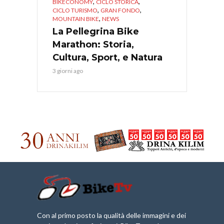
,
,
BIKECONOMY
CICLO STORICA
,
,
CICLO TURISMO
GRAN FONDO
,
MOUNTAIN BIKE
NEWS
La Pellegrina Bike
Marathon: Storia,
Cultura, Sport, e Natura
3 giorni ago
Con al primo posto la qualità delle immagini e dei