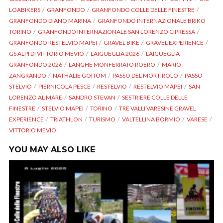
LOABIKERS
GRANFONDO
GRANFONDO COLLE DELLE FINESTRE
GRANFONDO DIANO MARINA
GRANFONDO INTERNAZIONALE BRIKO
TORINO
GRANFONDO INTERNAZIONALE SAN LORENZO CIPRESSA
GRANFONDO RESTELVIO MAPEI
GRAVEL BIKE
GRAVEL EXPERIENCE
GS ALPI DI VITTORIO MEVIO
LAIGUEGLIA 2026
LAIGUEGLIA
GRANFONDO 2026
LANGHE MONFERRATO ROERO
MARIO
ZANGRANDO
NATHALIE GOITOM
PASSO DEL MORTIROLO
PASSO
STELVIO
PIERNICOLA PESCE
RESTELVIO
RESTELVIO MAPEI
SAN
LORENZO AL MARE
SANDRO STEVAN
SESTRIERE COLLE DELLE
FINESTRE
STELVIO MAPEI
TORINO
TRE VALLI VARESINE GRAVEL
EXPERIENCE
TRIATHLON
TURISMO
VALTELLINA BORMIO
VARESE
VITTORIO MEVIO
YOU MAY ALSO LIKE