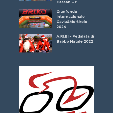
Cassani – r
ipressa –
Aprile
Granfondo
Internazionale
Gavia&Mortirolo
e Sea –
2024
dei Poeti
A.RI.BI – Pedalata di
Babbo Natale 2022
La
 verde”