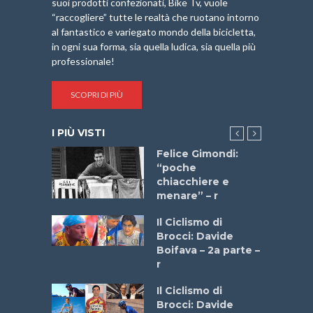
suoi prodotti confezionati, Bike Tv, vuole
“raccogliere” tutte le realtà che ruotano intorno
al fantastico e variegato mondo della bicicletta,
in ogni sua forma, sia quella ludica, sia quella più
professionale!
SCOPRI DI PIÙ
I PIÙ VISTI
do “La
Felice Gimondi:
a Bike
“poche
 2025”
chiacchiere e
menare” – r
a
Il Ciclismo di
stelli” –
Brocci: Davide
a
Boifava – 2a parte –
r
ne
Il Ciclismo di
o
Brocci: Davide
onale San