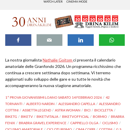
WATCH LATER
CINEMA MODE
La nostra giornalista
Nathalie Goitom
ci presenta il calendario
amatoriale delle Granfondo 2026. Un programma ricchissimo che
continua a crescere settimana dopo settimana. Vi terremo
aggiornati sullo sviluppo delle gare e su tutte le novità che
accompagneranno la nuova stagione amatoriale.
1^ PROVA GIOVANISSIMI LOANO SABATO 14 FEBBRAIO 2026
42
TORNANTI
ALBERTO NARDIN
ALESSANDRO CAPELLA
ALESSANDRO
COTTINI
ASSIETTA LEGEND
ASTRA WOMAN
BICI
BICICLETTA
BIKETG
BIKETV
BIKETVITALIA
BIKETVOFFICIAL
BORMIO
BRABRA
FENIX
BRABRA GRAVEL EXPERIENCE
CAPPIELLO OLGA
CICLISMO
CICLISMO AMATORIALE
CICLOTURISMO
CIMA COPPI
COTTINI
G.S.