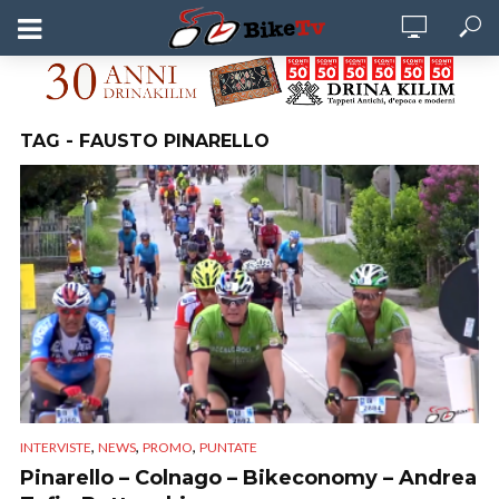
TAG - FAUSTO PINARELLO
,
,
,
INTERVISTE
NEWS
PROMO
PUNTATE
Pinarello – Colnago – Bikeconomy – Andrea