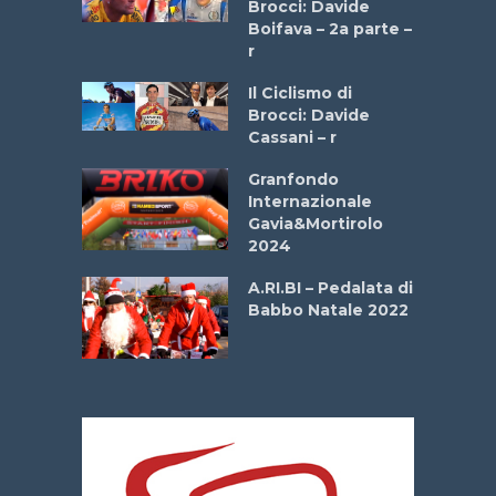
stelli” –
Brocci: Davide
a
Boifava – 2a parte –
r
ne
Il Ciclismo di
o
Brocci: Davide
onale San
Cassani – r
ipressa –
Aprile
Granfondo
Internazionale
Gavia&Mortirolo
e Sea –
2024
dei Poeti
A.RI.BI – Pedalata di
Babbo Natale 2022
La
 verde”