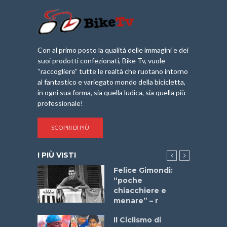
Con al primo posto la qualità delle immagini e dei
suoi prodotti confezionati, Bike Tv, vuole
“raccogliere” tutte le realtà che ruotano intorno
al fantastico e variegato mondo della bicicletta,
in ogni sua forma, sia quella ludica, sia quella più
professionale!
SCOPRI DI PIÙ
I PIÙ VISTI
do “La
Felice Gimondi:
a Bike
“poche
 2025”
chiacchiere e
menare” – r
a
Il Ciclismo di