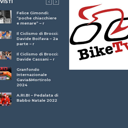
 VISTI
Felice Gimondi:
Brocci Incontra
“poche chiacchiere
Giuseppe Martinell
e menare” – r
– r
Il Ciclismo di Brocci:
Davide Boifava – 2a
Che cos’è il
parte – r
triathlon? Con
Simone Diamantini
Il Ciclismo di Brocci:
– r
Davide Cassani – r
2a BITRAIL 23
Granfondo
Marzo 2025 – Bosc
Internazionale
Comunale di
Gavia&Mortirolo
Bitonto (Ba)
2024
Ottavio Bottechia 
A.RI.BI – Pedalata di
Versione Integrale 
Babbo Natale 2022
r
GF Città di Loano
2022: Buona la
Prima