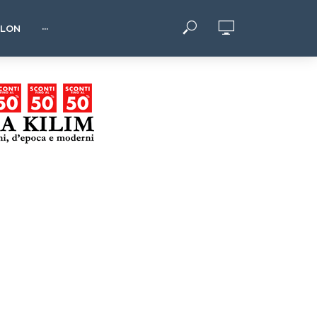
HLON
···