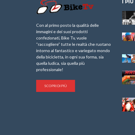
I PIÙ
Granfondo
Aspettando “La
Internazionale
Pellegrina Bike
Briko Torino – 11
Marathon 2025”
Con al primo posto la qualità delle
Maggio 2025 – r
immagini e dei suoi prodotti
IX Ed. “Tra
confezionati, Bike Tv, vuole
Granfondo
Borghi&Castelli” –
“raccogliere” tutte le realtà che ruotano
Internazionale
Anteprima
intorno al fantastico e variegato mondo
Laigueglia 22
della bicicletta, in ogni sua forma, sia
Febbraio 2026
1a Edizione
Granfondo
quella ludica, sia quella più
Minerva Edizioni e
Internazionale San
professionale!
Giancarlo Brocci
Lorenzo Cipressa –
per “Bartali l’Ultimo
Sabato 5 Aprile
Eroico” – r
2025
SCOPRI DI PIÙ
Sulle Strade di
Life on the Sea –
Graziano Battistini
Nel Golfo dei Poeti
Cinema: “La
Il Ciclismo di Brocci
bicicletta verde”
– Roberto Damiani