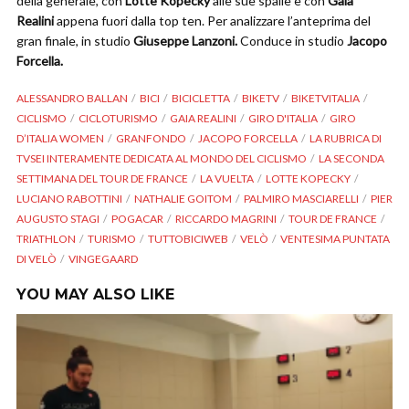
della generale, con
Lotte Kopecky
alle sue spalle e con
Gaia
Realini
appena fuori dalla top ten. Per analizzare l’anteprima del
gran finale, in studio
Giuseppe Lanzoni.
Conduce in studio
Jacopo
Forcella.
ALESSANDRO BALLAN
BICI
BICICLETTA
BIKETV
BIKETVITALIA
CICLISMO
CICLOTURISMO
GAIA REALINI
GIRO D'ITALIA
GIRO
D’ITALIA WOMEN
GRANFONDO
JACOPO FORCELLA
LA RUBRICA DI
TVSEI INTERAMENTE DEDICATA AL MONDO DEL CICLISMO
LA SECONDA
SETTIMANA DEL TOUR DE FRANCE
LA VUELTA
LOTTE KOPECKY
LUCIANO RABOTTINI
NATHALIE GOITOM
PALMIRO MASCIARELLI
PIER
AUGUSTO STAGI
POGACAR
RICCARDO MAGRINI
TOUR DE FRANCE
TRIATHLON
TURISMO
TUTTOBICIWEB
VELÒ
VENTESIMA PUNTATA
DI VELÒ
VINGEGAARD
YOU MAY ALSO LIKE