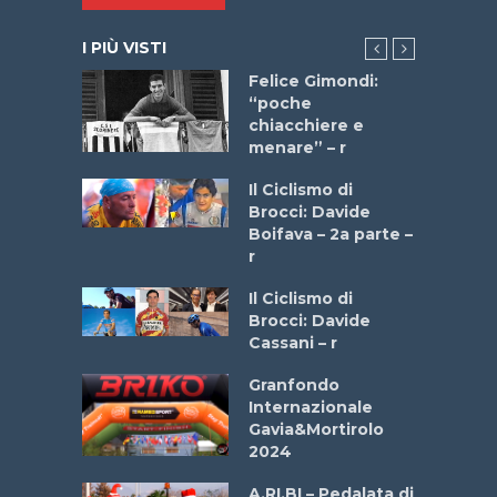
I PIÙ VISTI
do “La
Felice Gimondi:
a Bike
“poche
 2025”
chiacchiere e
menare” – r
a
Il Ciclismo di
stelli” –
Brocci: Davide
a
Boifava – 2a parte –
r
ne
Il Ciclismo di
o
Brocci: Davide
onale San
Cassani – r
ipressa –
Aprile
Granfondo
Internazionale
Gavia&Mortirolo
e Sea –
2024
dei Poeti
A.RI.BI – Pedalata di