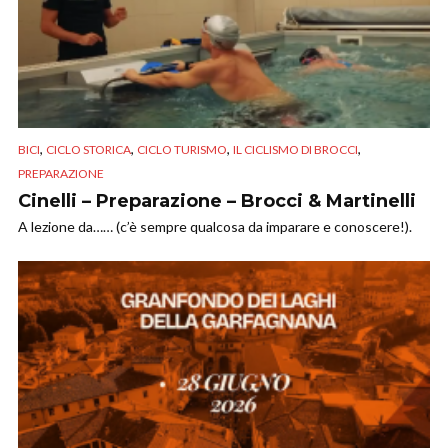
,
,
,
,
BICI
CICLO STORICA
CICLO TURISMO
IL CICLISMO DI BROCCI
PREPARAZIONE
Cinelli – Preparazione – Brocci & Martinelli
A lezione da…… (c’è sempre qualcosa da imparare e conoscere!).