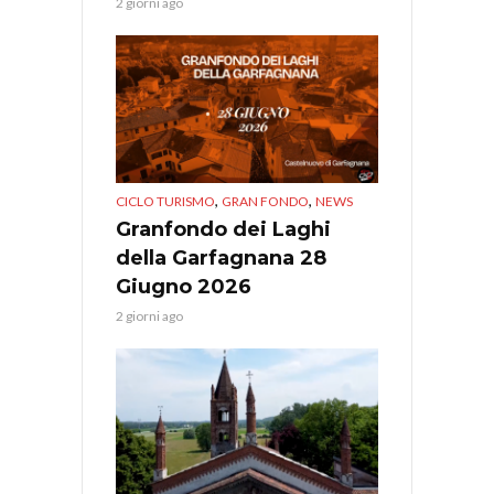
2 giorni ago
,
,
CICLO TURISMO
GRAN FONDO
NEWS
Granfondo dei Laghi
della Garfagnana 28
Giugno 2026
2 giorni ago