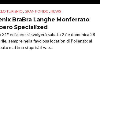
,
,
CLO TURISMO
GRAN FONDO
NEWS
enix BraBra Langhe Monferrato
oero Specialized
a 31° edizione si svolgerà sabato 27 e domenica 28
rile, sempre nella favolosa location di Pollenzo: al
bato mattina si aprirà il w.e...