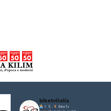
biketvitalia
.
BikeTv
Granfondo
Aspettando
i
Internazionale
Pellegrina B