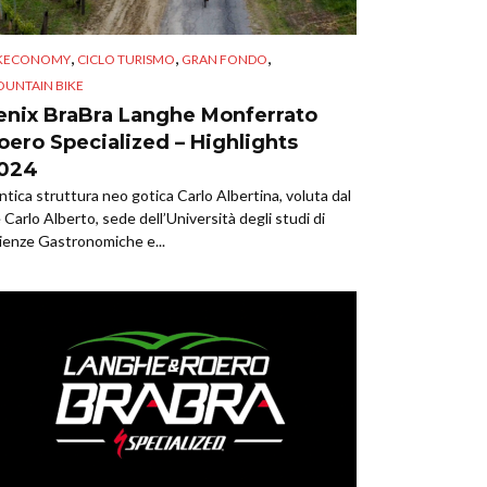
,
,
,
IKECONOMY
CICLO TURISMO
GRAN FONDO
UNTAIN BIKE
enix BraBra Langhe Monferrato
oero Specialized – Highlights
024
antica struttura neo gotica Carlo Albertina, voluta dal
 Carlo Alberto, sede dell’Università degli studi di
ienze Gastronomiche e...