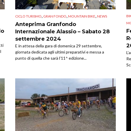
,
,
,
B
CICLO TURISMO
GRAN FONDO
MOUNTAIN BIKE
NEWS
MO
Anteprima Granfondo
do
F
Internazionale Alassio – Sabato 28
R
settembre 2024
2
ti
E in attesa della gara di domenica 29 settembre,
l
giornata dedicata agli ultimi preparativi e messa a
L’
punto di quella che sarà l’11^ edizione...
Re
Sc