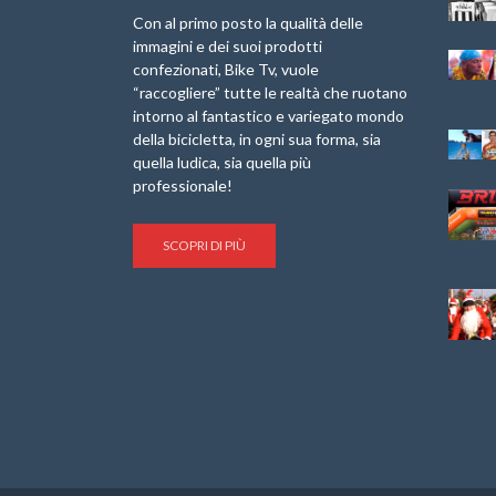
Laigueglia 22
Marathon 2025”
Con al primo posto la qualità delle
Febbraio 2026
immagini e dei suoi prodotti
IX Ed. “Tra
confezionati, Bike Tv, vuole
Granfondo
Borghi&Castelli” –
“raccogliere” tutte le realtà che ruotano
Internazionale
Anteprima
intorno al fantastico e variegato mondo
Briko Torino – 11
della bicicletta, in ogni sua forma, sia
Maggio 2025 – r
1a Edizione
Granfondo
quella ludica, sia quella più
Minerva Edizioni e
Internazionale San
professionale!
Giancarlo Brocci
Lorenzo Cipressa –
per “Bartali l’Ultimo
Sabato 5 Aprile
Eroico” – r
2025
SCOPRI DI PIÙ
Sulle Strade di
Life on the Sea –
Graziano Battistini
Nel Golfo dei Poeti
Cinema: “La
Il Ciclismo di Brocci
bicicletta verde”
– Roberto Damiani