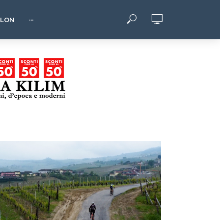
HLON
···