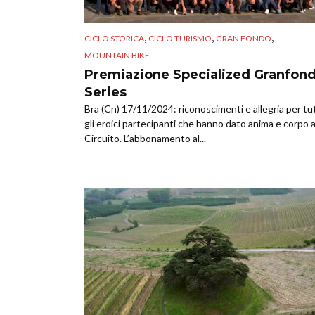
,
,
,
CICLO STORICA
CICLO TURISMO
GRAN FONDO
MOUNTAIN BIKE
Premiazione Specialized Granfon
Series
Bra (Cn) 17/11/2024: riconoscimenti e allegria per tut
gli eroici partecipanti che hanno dato anima e corpo a
Circuito. L’abbonamento al...