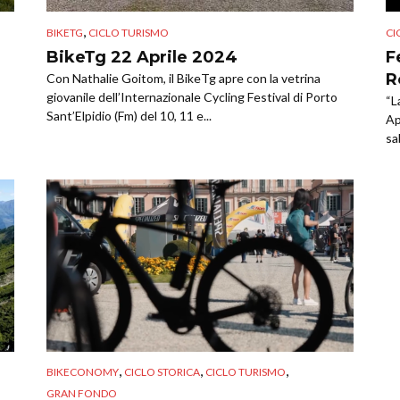
,
BIKETG
CICLO TURISMO
CI
BikeTg 22 Aprile 2024
F
R
Con Nathalie Goitom, il BikeTg apre con la vetrina
giovanile dell’Internazionale Cycling Festival di Porto
“L
Sant’Elpidio (Fm) del 10, 11 e...
Ap
sa
,
,
,
BIKECONOMY
CICLO STORICA
CICLO TURISMO
GRAN FONDO