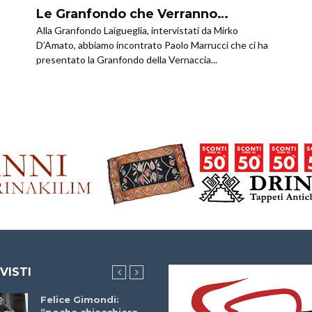
Le Granfondo che Verranno…
Alla Granfondo Laigueglia, intervistati da Mirko
D’Amato, abbiamo incontrato Paolo Marrucci che ci ha
presentato la Granfondo della Vernaccia...
 VISTI
Felice Gimondi:
Brocci Incontra
“poche chiacchiere
Giuseppe Martinell