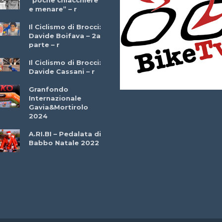
e menare” – r
– r
Il Ciclismo di Brocci:
Davide Boifava – 2a
Che cos’è il
parte – r
triathlon? Con
Simone Diamantini
Il Ciclismo di Brocci:
– r
Davide Cassani – r
2a BITRAIL 23
Granfondo
Marzo 2025 – Bosc
Internazionale
Comunale di
Gavia&Mortirolo
Bitonto (Ba)
2024
Ottavio Bottechia 
A.RI.BI – Pedalata di
Versione Integrale 
Babbo Natale 2022
r
GF Città di Loano
2022: Buona la
Prima