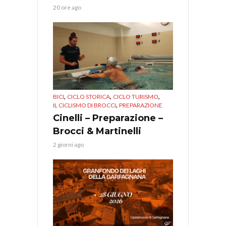
20 ore ago
,
,
,
BICI
CICLO STORICA
CICLO TURISMO
,
IL CICLISMO DI BROCCI
PREPARAZIONE
Cinelli – Preparazione –
Brocci & Martinelli
2 giorni ago