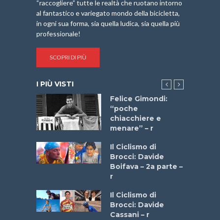
“raccogliere” tutte le realtà che ruotano intorno
al fantastico e variegato mondo della bicicletta,
in ogni sua forma, sia quella ludica, sia quella più
professionale!
SCOPRI DI PIÙ
I PIÙ VISTI
do “La
Felice Gimondi:
a Bike
“poche
 2025”
chiacchiere e
menare” – r
a
Il Ciclismo di
stelli” –
Brocci: Davide
a
Boifava – 2a parte –
r
ne
Il Ciclismo di
o
Brocci: Davide
onale San
Cassani – r
ipressa –