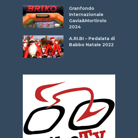
Aprile
Granfondo
Internazionale
Gavia&Mortirolo
e Sea –
2024
dei Poeti
A.RI.BI – Pedalata di
Babbo Natale 2022
La
 verde”