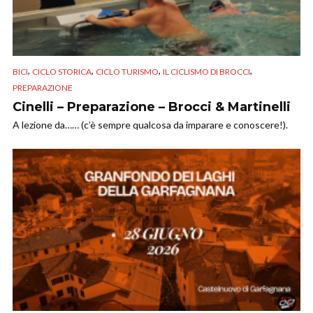
,
,
,
,
BICI
CICLO STORICA
CICLO TURISMO
IL CICLISMO DI BROCCI
PREPARAZIONE
Cinelli – Preparazione – Brocci & Martinelli
A lezione da…… (c’è sempre qualcosa da imparare e conoscere!).