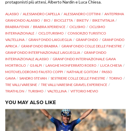
protagonisti più attesi, Alberto Nardin e Luca Chiesa.
ALASSIO
ALESSANDRO CAPELLA
ALESSANDRO COTTIINI
ANTEPRIMA
GRANONDO ALASSIO
BICI
BICICLETTA
BIKETV
BIKETVITALIA
BRABRA FENIX
BRABRA XPERIENCE
CICLISMO
CICLISMO
INTERNAZIONALE
CICLOTURISMO
CONSORZIO TURISTICO
VALTELLINA
GRAN FONDO LAIGUEGLIA
GRANFONDO
GRANFONDO
APRICA
GRANFONDO BRABRA
GRANFONDO COLLE DELLE FINESTRE
GRANFONDO INTERFNAZIONALE LAIGUEGLIA
GRANFONDO
INTERNAZIONALE ALASSIO
GRANFONDO INTERNAZIONALE GAVIA
MORTIROLO
GS ALPI
LANGHE MONFERRATO ROERO
LUCA CHIESA
MOTOVELODROMO FAUSTO COPPI
NATHALIE GOITOM
PASSO
GAVIA
SANDRO STEVAN
SESTRIERE COLLE DELLE FINESTRE
TORINO
TRE VALLI VARESINE
TRE VALLI VARESINE GRAVEL EXPERIENCE
TRIATHLON
TURISMO
VALTELLINA
VITTORIO MEVIO
YOU MAY ALSO LIKE