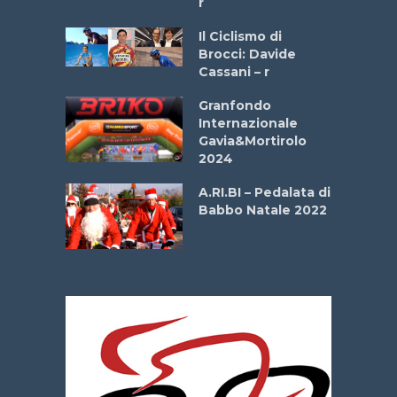
r
ne
Il Ciclismo di
o
Brocci: Davide
onale San
Cassani – r
ipressa –
Aprile
Granfondo
Internazionale
Gavia&Mortirolo
e Sea –
2024
dei Poeti
A.RI.BI – Pedalata di
Babbo Natale 2022
La
 verde”