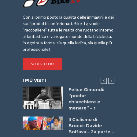
Con al primo posto la qualità delle immagini e dei
suoi prodotti confezionati, Bike Tv, vuole
“raccogliere” tutte le realtà che ruotano intorno
al fantastico e variegato mondo della bicicletta,
in ogni sua forma, sia quella ludica, sia quella più
professionale!
SCOPRI DI PIÙ
I PIÙ VISTI
do “La
Felice Gimondi:
a Bike
“poche
 2025”
chiacchiere e
menare” – r
a
Il Ciclismo di
stelli” –
Brocci: Davide
a
Boifava – 2a parte –