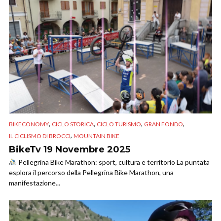
,
,
,
,
BIKECONOMY
CICLO STORICA
CICLO TURISMO
GRAN FONDO
,
IL CICLISMO DI BROCCI
MOUNTAIN BIKE
BikeTv 19 Novembre 2025
Pellegrina Bike Marathon: sport, cultura e territorio La puntata
esplora il percorso della Pellegrina Bike Marathon, una
manifestazione...