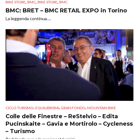
,
,
,
BIKE STORE
BMC
BIKE STORE
BMC
BMC: BRET – BMC RETAIL EXPO in Torino
La leggenda continua….
,
,
,
CICLO TURISMO
EQUILIBRISMI
GRAN FONDO
MOUNTAIN BIKE
Colle delle Finestre – ReStelvio – Edita
Pucinskaite – Gavia e Mortirolo – Cycleness
– Turismo