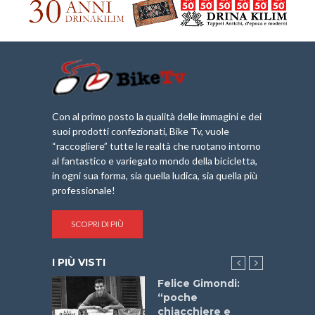
Con al primo posto la qualità delle immagini e dei
suoi prodotti confezionati, Bike Tv, vuole
“raccogliere” tutte le realtà che ruotano intorno
al fantastico e variegato mondo della bicicletta,
in ogni sua forma, sia quella ludica, sia quella più
professionale!
SCOPRI DI PIÙ
I PIÙ VISTI
do “La
Felice Gimondi:
a Bike
“poche
 2025”
chiacchiere e