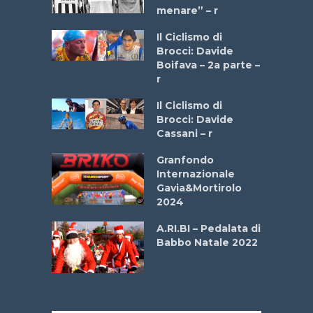
menare” – r
a
Il Ciclismo di
stelli” –
Brocci: Davide
a
Boifava – 2a parte –
r
ne
Il Ciclismo di
o
Brocci: Davide
onale San
Cassani – r
ipressa –
Aprile
Granfondo
Internazionale
Gavia&Mortirolo
e Sea –
2024
dei Poeti
A.RI.BI – Pedalata di
Babbo Natale 2022
La
 verde”