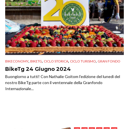
,
,
,
,
BIKECONOMY
BIKETG
CICLO STORICA
CICLO TURISMO
GRAN FONDO
BikeTg 24 Giugno 2024
Buongiorno a tutti! Con Nathalie Goitom l’edizione del lunedì del
nostro BikeTg parte con il ventennale della Granfondo
Internazionale...