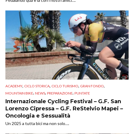
Pedalando qua e la con i nostri amici….
,
,
,
,
ACADEMY
CICLO STORICA
CICLO TURISMO
GRAN FONDO
,
,
,
MOUNTAIN BIKE
NEWS
PREPARAZIONE
PUNTATE
Internazionale Cycling Festival – G.F. San
Lorenzo Cipressa – G.F. ReStelvio Mapei –
Oncologia e Sessualità
Un 2025 a tutta bici ma non solo….