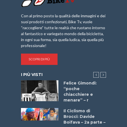
Con al primo posto la qualità delle immagini e dei
suoi prodotti confezionati, Bike Tv, vuole
“raccogliere” tutte le realtà che ruotano intorno
al fantastico e variegato mondo della bicicletta,
in ogni sua forma, sia quella ludica, sia quella più
professionale!
SCOPRI DI PIÙ
I PIÙ VISTI
do “La
Felice Gimondi:
a Bike
“poche
 2025”
chiacchiere e
menare” – r
a
Il Ciclismo di
stelli” –
Brocci: Davide
a
Boifava – 2a parte –