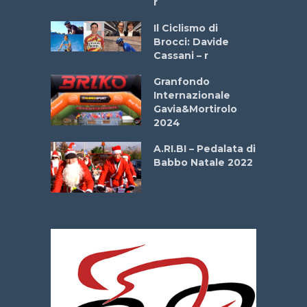
r
ne
Il Ciclismo di
o
Brocci: Davide
onale San
Cassani – r
ipressa –
Aprile
Granfondo
Internazionale
Gavia&Mortirolo
e Sea –
2024
dei Poeti
A.RI.BI – Pedalata di
Babbo Natale 2022
La
 verde”