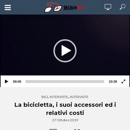
Video
Player
00:00
10:39
,
,
BICI
INTERVISTE
INTERVISTE
La bicicletta, i suoi accessori ed i
relativi costi
27 Ottobre 2019