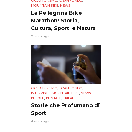
,
,
CICLO TURISMO
GRAN FONDO
,
MOUNTAIN BIKE
NEWS
La Pellegrina Bike
Marathon: Storia,
Cultura, Sport, e Natura
2 giorni ago
,
,
CICLO TURISMO
GRAN FONDO
,
,
,
INTERVISTE
MOUNTAIN BIKE
NEWS
,
,
PILLOLE
PUNTATE
TRILAB
Storie che Profumano di
Sport
4 giorni ago