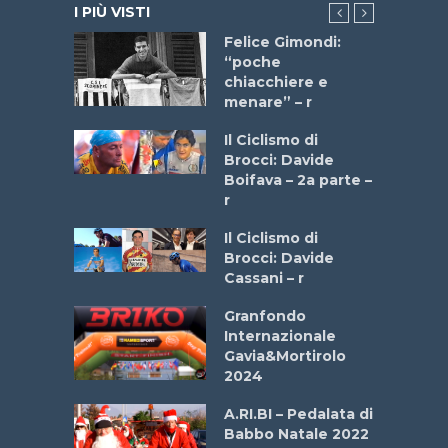
I PIÙ VISTI
do “La
Felice Gimondi:
a Bike
“poche
 2025”
chiacchiere e
menare” – r
a
Il Ciclismo di
stelli” –
Brocci: Davide
a
Boifava – 2a parte –
r
ne
Il Ciclismo di
o
Brocci: Davide
onale San
Cassani – r
ipressa –
Aprile
Granfondo
Internazionale
Gavia&Mortirolo
e Sea –
2024
dei Poeti
A.RI.BI – Pedalata di
Babbo Natale 2022
La