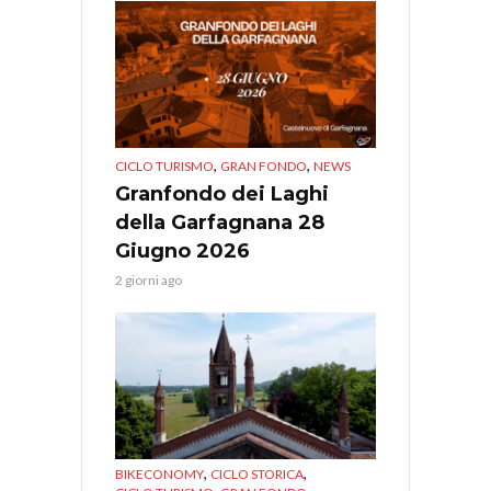
,
,
CICLO TURISMO
GRAN FONDO
NEWS
Granfondo dei Laghi
della Garfagnana 28
Giugno 2026
2 giorni ago
,
,
BIKECONOMY
CICLO STORICA