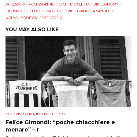
ACCESSORI
ACCESSORI BICI
BICI
BICICLETTA
BIKECONOMY
CICLISMO
CICLOTURISMO
CICLOVIE
GIANLUCA SANTILLI
NATHALIE GOITOM
TERRITORIO
YOU MAY ALSO LIKE
,
,
,
INTERVISTE
PRO
INTERVISTE
PRO
Felice Gimondi: “poche chiacchiere e
menare” – r