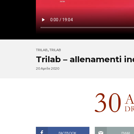
,
TRILAB
TRILAB
Trilab – allenamenti i
20 Aprile 2020
FACEBOOK
EMAIL