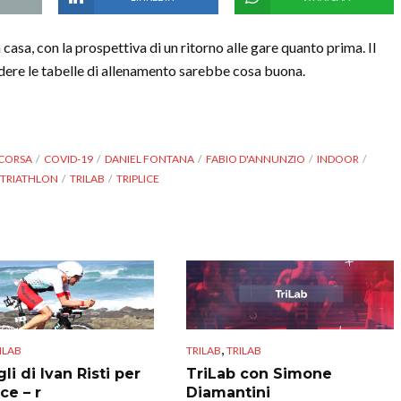
i a casa, con la prospettiva di un ritorno alle gare quanto prima. Il
dere le tabelle di allenamento sarebbe cosa buona.
CORSA
COVID-19
DANIEL FONTANA
FABIO D'ANNUNZIO
INDOOR
TRIATHLON
TRILAB
TRIPLICE
,
ILAB
TRILAB
TRILAB
gli di Ivan Risti per
TriLab con Simone
ice – r
Diamantini