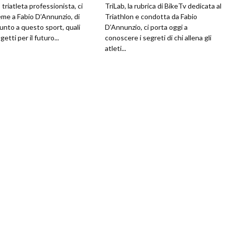
, triatleta professionista, ci
TriLab, la rubrica di BikeTv dedicata al
ieme a Fabio D’Annunzio, di
Triathlon e condotta da Fabio
unto a questo sport, quali
D’Annunzio, ci porta oggi a
getti per il futuro...
conoscere i segreti di chi allena gli
atleti...