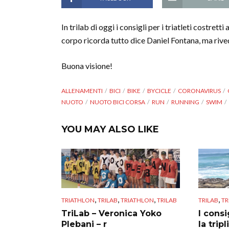
In trilab di oggi i consigli per i triatleti costrett
corpo ricorda tutto dice Daniel Fontana, ma rive
Buona visione!
ALLENAMENTI
BICI
BIKE
BYCICLE
CORONAVIRUS
NUOTO
NUOTO BICI CORSA
RUN
RUNNING
SWIM
YOU MAY ALSO LIKE
,
,
,
,
TRIATHLON
TRILAB
TRIATHLON
TRILAB
TRILAB
TR
TriLab – Veronica Yoko
I consi
Plebani – r
la tripl