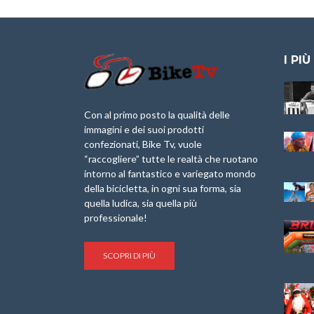
I PIÙ
Granfondo
Aspettando “La
Internazionale
Pellegrina Bike
Laigueglia 22
Marathon 2025”
Con al primo posto la qualità delle
Febbraio 2026
immagini e dei suoi prodotti
IX Ed. “Tra
confezionati, Bike Tv, vuole
Granfondo
Borghi&Castelli” –
“raccogliere” tutte le realtà che ruotano
Internazionale
Anteprima
intorno al fantastico e variegato mondo
Briko Torino – 11
della bicicletta, in ogni sua forma, sia
Maggio 2025 – r
1a Edizione
Granfondo
quella ludica, sia quella più
Minerva Edizioni e
Internazionale San
professionale!
Giancarlo Brocci
Lorenzo Cipressa –
per “Bartali l’Ultimo
Sabato 5 Aprile
Eroico” – r
2025
SCOPRI DI PIÙ
Sulle Strade di
Life on the Sea –
Graziano Battistini
Nel Golfo dei Poeti