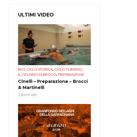
ULTIMI VIDEO
,
,
,
BICI
CICLO STORICA
CICLO TURISMO
,
IL CICLISMO DI BROCCI
PREPARAZIONE
Cinelli – Preparazione – Brocci
& Martinelli
2 giorni ago