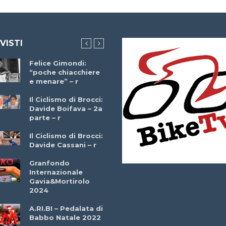
 VISTI
Felice Gimondi:
Brocci Incontra
“poche chiacchiere
Giuseppe Martinell
e menare” – r
– r
Il Ciclismo di Brocci:
Davide Boifava – 2a
Che cos’è il
parte – r
triathlon? Con
Simone Diamantini
Il Ciclismo di Brocci:
– r
Davide Cassani – r
2a BITRAIL 23
Granfondo
Marzo 2025 – Bosc
Internazionale
Comunale di
Gavia&Mortirolo
Bitonto (Ba)
2024
Ottavio Bottechia 
A.RI.BI – Pedalata di
Versione Integrale 
Babbo Natale 2022
r