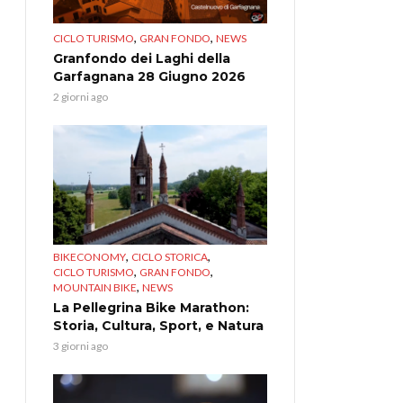
,
,
CICLO TURISMO
GRAN FONDO
NEWS
Granfondo dei Laghi della
Garfagnana 28 Giugno 2026
2 giorni ago
,
,
BIKECONOMY
CICLO STORICA
,
,
CICLO TURISMO
GRAN FONDO
,
MOUNTAIN BIKE
NEWS
La Pellegrina Bike Marathon:
Storia, Cultura, Sport, e Natura
3 giorni ago