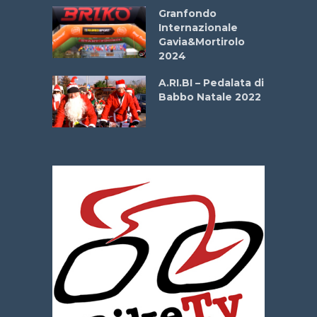
Aprile
Granfondo
Internazionale
Gavia&Mortirolo
e Sea –
2024
dei Poeti
A.RI.BI – Pedalata di
Babbo Natale 2022
La
 verde”