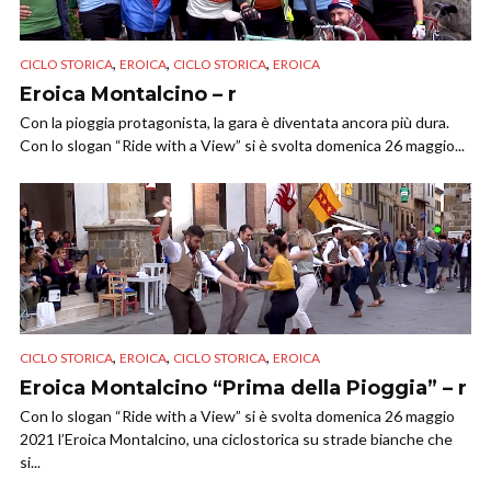
,
,
,
CICLO STORICA
EROICA
CICLO STORICA
EROICA
Eroica Montalcino – r
Con la pioggia protagonista, la gara è diventata ancora più dura.
Con lo slogan “Ride with a View” si è svolta domenica 26 maggio...
,
,
,
CICLO STORICA
EROICA
CICLO STORICA
EROICA
Eroica Montalcino “Prima della Pioggia” – r
Con lo slogan “Ride with a View” si è svolta domenica 26 maggio
2021 l’Eroica Montalcino, una ciclostorica su strade bianche che
si...