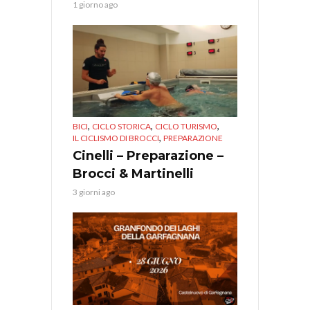
1 giorno ago
,
,
,
BICI
CICLO STORICA
CICLO TURISMO
,
IL CICLISMO DI BROCCI
PREPARAZIONE
Cinelli – Preparazione –
Brocci & Martinelli
3 giorni ago