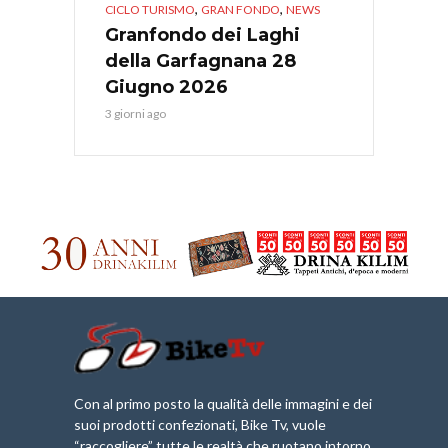
,
,
CICLO TURISMO
GRAN FONDO
NEWS
Granfondo dei Laghi
della Garfagnana 28
Giugno 2026
3 giorni ago
Con al primo posto la qualità delle immagini e dei
suoi prodotti confezionati, Bike Tv, vuole
“raccogliere” tutte le realtà che ruotano intorno