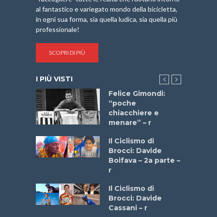
al fantastico e variegato mondo della bicicletta,
in ogni sua forma, sia quella ludica, sia quella più
professionale!
SCOPRI DI PIÙ
I PIÙ VISTI
do “La
Felice Gimondi:
a Bike
“poche
 2025”
chiacchiere e
menare” – r
a
Il Ciclismo di
stelli” –
Brocci: Davide
a
Boifava – 2a parte –
r
ne
Il Ciclismo di
o
Brocci: Davide
onale San
Cassani – r
ipressa –