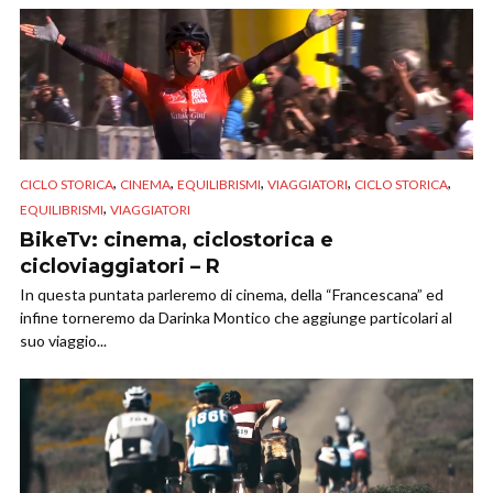
,
,
,
,
,
CICLO STORICA
CINEMA
EQUILIBRISMI
VIAGGIATORI
CICLO STORICA
,
EQUILIBRISMI
VIAGGIATORI
BikeTv: cinema, ciclostorica e
cicloviaggiatori – R
In questa puntata parleremo di cinema, della “Francescana” ed
infine torneremo da Darinka Montico che aggiunge particolari al
suo viaggio...